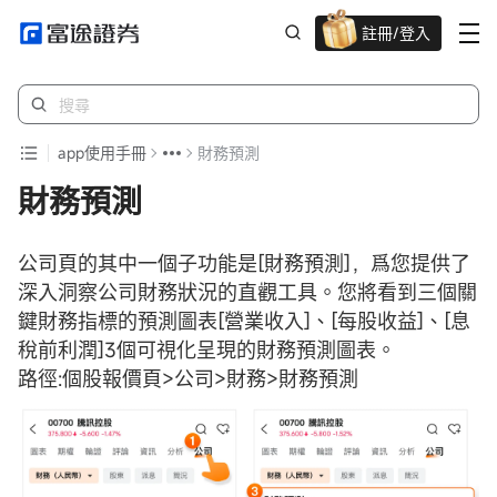
註冊/登入
迎新驚喜賞 股票/BTC等任你揀!
app使用手冊
財務預測
財務預測
公司頁的其中一個子功能是[財務預測]，爲您提供了
深入洞察公司財務狀況的直觀工具。您將看到三個關
鍵財務指標的預測圖表[營業收入]、[每股收益]、[息
稅前利潤]3個可視化呈現的財務預測圖表。
路徑:個股報價頁>公司>財務>財務預測