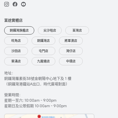
富途實體店
銅鑼灣旗艦店
尖沙咀店
荃灣店
旺角店
銅鑼灣店
將軍澳店
沙田店
屯門店
灣仔店
葵涌店
九龍塘店
中環店
地址：
銅鑼灣羅素街38號金朝陽中心地下及 1 樓
（銅鑼灣港鐵站A出口，時代廣場對面）
營業時間：
星期一至六: 10:00am - 9:00pm
星期日及公眾假期 10:00am - 9:00pm