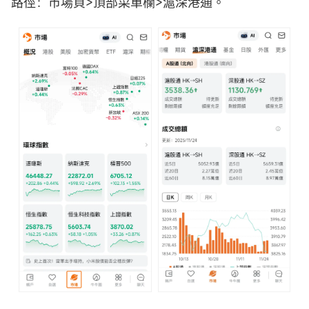
路徑：市場頁>頂部菜單欄>滬深港通。