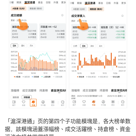
「滬深港通」页的第四个子功能模塊是，各大榜单数
据，該模塊涵蓋漲幅榜、成交活躍榜、持倉榜、資金