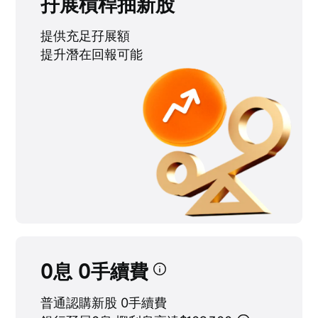
孖展槓桿抽新股
提供充足孖展額
提升潛在回報可能
0息 0手續費
普通認購新股 0手續費