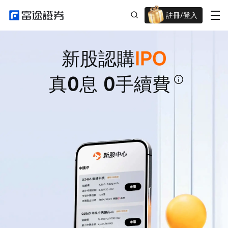
註冊/登入
迎新驚喜賞 股票/BTC等任你揀!
新股認購
IPO
真0息 0手續費