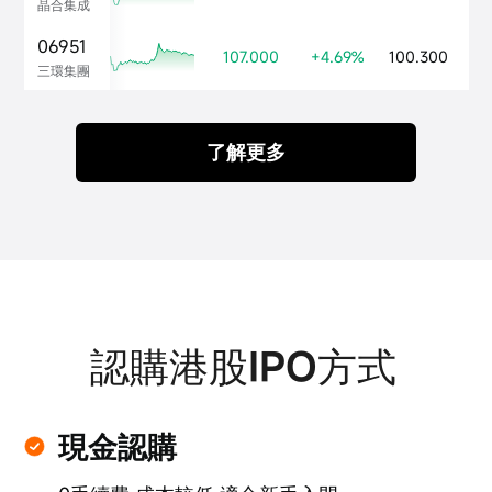
晶合集成
06951
107.000
+4.69%
100.300
20
三環集團
了解更多
認購港股IPO方式
現金認購