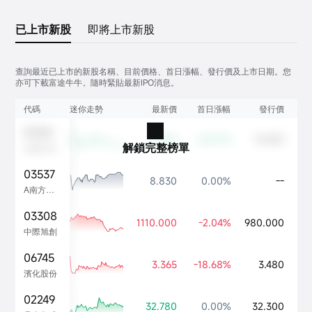
已上市新股
即將上市新股
查詢最近已上市的新股名稱、目前價格、首日漲幅、發行價及上市日期。您
亦可下載富途牛牛，隨時緊貼最新IPO消息。
代碼
迷你走勢
最新價
首日漲幅
發行價
02261
17.100
+64.11%
10.420
20
解鎖完整榜單
拿森科技
03537
8.830
0.00%
--
20
A南方韓國備兌
03308
1110.000
-2.04%
980.000
20
中際旭創
06745
3.365
-18.68%
3.480
20
濱化股份
02249
32.780
0.00%
32.300
20