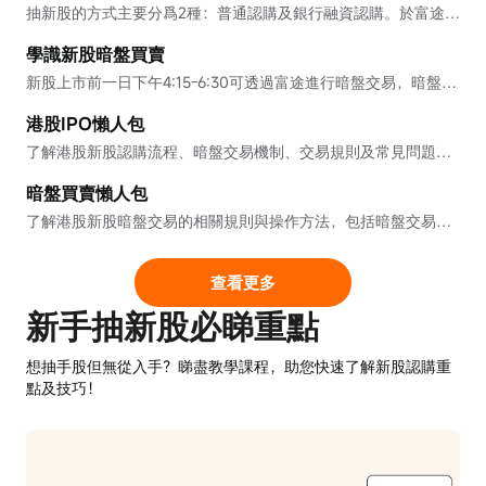
抽新股的方式主要分爲2種：普通認購及銀行融資認購。於富途用銀行認購IPO即可享0息 ; 而用現金或富途融資認購則可享0手續費。
學識新股暗盤買賣
新股上市前一日下午4:15-6:30可透過富途進行暗盤交易，暗盤實行 T+0 交易，中簽新股及暗盤中買入股票可以於當日暗盤賣出。參與港股抽新股未中籤的用戶，可通過暗盤交易於上市前買入該股票。
港股IPO懶人包
了解港股新股認購流程、暗盤交易機制、交易規則及常見問題，詳細了解認購操作及相關風險。
暗盤買賣懶人包
了解港股新股暗盤交易的相關規則與操作方法，包括暗盤交易流程、價格形成、交易及交收機制，以及風險與資金管理問題。
查看更多
新手抽新股必睇重點
想抽手股但無從入手？睇盡教學課程，助您快速了解新股認購重
點及技巧！