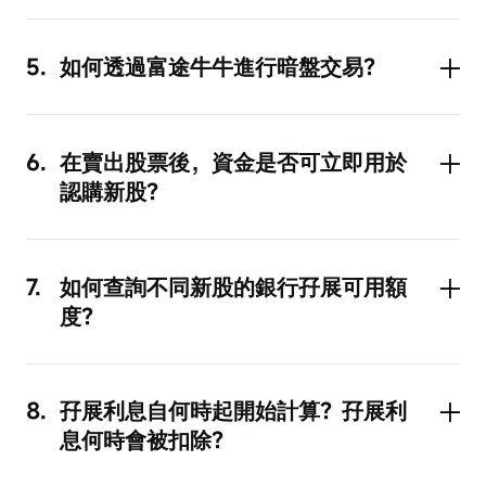
暗盤是場外交易市場。在香港一般用於新股
上市前交易，於新股上市前一個交易日，收
盤後進行。港股交易一般是交易時段通過港
5.
如何透過富途牛牛進行暗盤交易？
交所系統撮合，但是，暗盤交易不通過交易
在【新股中心】的「待上市」中找到次日上
所系統，而是通過某些券商提供的內部系統
市、想要交易的暗盤股票；再點選【交易下
進行報價撮合。
單】，輸入數量、價格，確認交易。
6.
在賣出股票後，資金是否可立即用於
認購新股？
如果當天賣出股票，而新股認購的T+2尚未
截止，則可以當天用這筆資金申請新股。
如果新股認購的T+2已經截止，則根據當天
7.
如何查詢不同新股的銀行孖展可用額
富途孖展的剩餘額度，額滿即止。
度？
您可以在【新股中心】選擇希望認購的新
股，然後在申購方式中的【銀行融資認購】
選項下查看剩餘額度。
8.
孖展利息自何時起開始計算？孖展利
息何時會被扣除？
孖展利息會從認購截止日開始計算，直至公