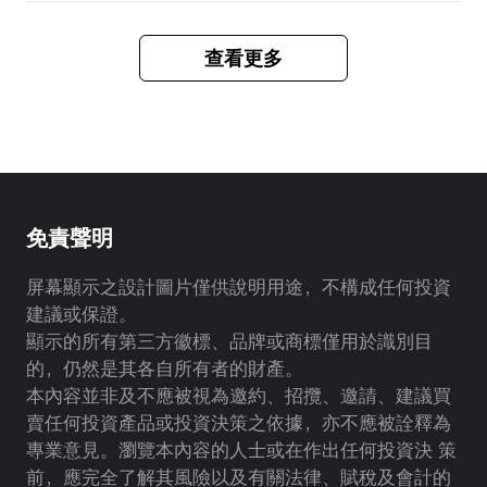
佈結果日。孖展利息會於公布中籤結果日當
天扣除。
查看更多
點擊了解詳細
孖展利息費用
。
免責聲明
屏幕顯示之設計圖片僅供說明用途，不構成任何投資
建議或保證。
顯示的所有第三方徽標、品牌或商標僅用於識別目
的，仍然是其各自所有者的財產。
本內容並非及不應被視為邀約、招攬、邀請、建議買
賣任何投資產品或投資決策之依據，亦不應被詮釋為
專業意見。瀏覽本內容的人士或在作出任何投資決 策
前，應完全了解其風險以及有關法律、賦稅及會計的