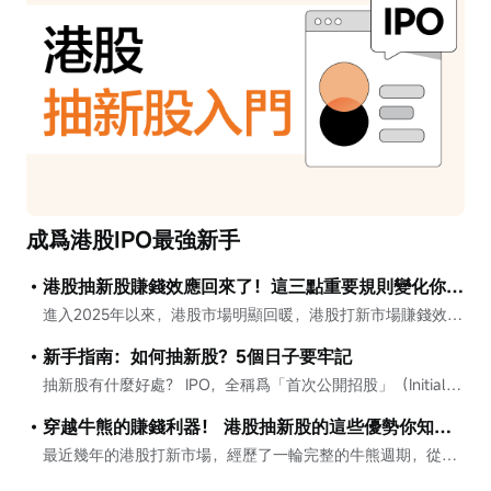
成爲港股IPO最強新手
港股抽新股賺錢效應回來了！這三點重要規則變化你都知道嗎？
進入2025年以來，港股市場明顯回暖，港股打新市場賺錢效應也越發明顯，讓很多打新老手打開了塵封已久的新股牛市記憶，更讓很多投資新手摩拳擦掌，想要加入打新大軍。 我知道你可能很急，但是先別急。港股打新有三點重要規則變化，連部分打新老手都不一定全知道，但是你非常有必要弄清楚，否則踩坑虧錢可能就是分分鐘的事。 哪三點變化呢？...
新手指南：如何抽新股？5個日子要牢記
抽新股有什麼好處？ IPO，全稱爲「首次公開招股」（Initial Public Offering），是指一家公司首次向公衆投資者發售股票、由一間私人公司變成上市公司的過程。一般來說，IPO是公司籌集資金、擴展業務或提升品牌知名度的其中一種融資方法。 潛在的高回報 IPO市場回暖，再度引起市場廣泛關注。爲了順利上市，大...
穿越牛熊的賺錢利器！ 港股抽新股的這些優勢你知道？
最近幾年的港股打新市場，經歷了一輪完整的牛熊週期，從2020-2021年上半年的大牛市，遍地黃金的時期，到2022-2023年的回調整理，但仍有結構性機會的時期。 到2024年，在港交所電子結算系統（FINI系統）推出以後，港股打新市場又開始走牛。在2024上半年，上市30只新股，大部分上漲，平均漲幅高達20.7%，從...