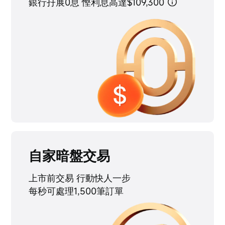
銀行孖展0息 慳利息高達$109,300
自家暗盤交易
上市前交易 行動快人一步
每秒可處理1,500筆訂單