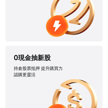
0現金抽新股
持倉股票抵押 提升購買力
認購更靈活