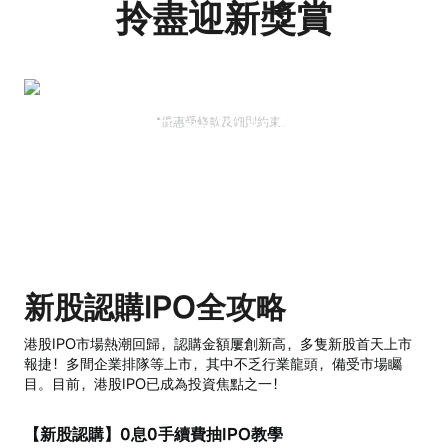
拎盡迎新獎賞
高達過千蚊迎新獎賞
*優惠受條款及細則約束。
立即領取
新股認購IPO全攻略
港股IPO市場熱潮回歸，認購金額屢創新高，多隻新股首天上市
報捷！多間企業排隊等上市，其中不乏行業龍頭，備受市場矚
目。目前，港股IPO已成為投資焦點之一！
【新股認購】0息0手續費抽IPO教學