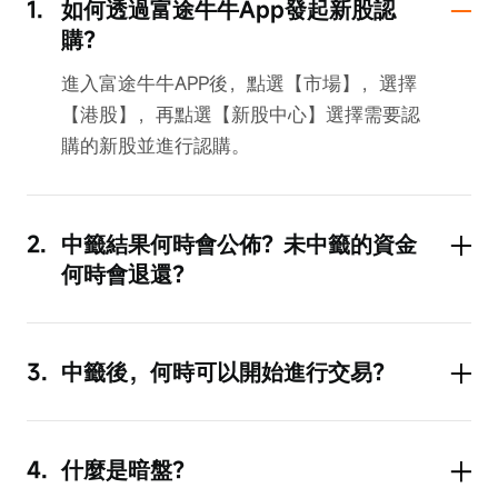
1.
如何透過富途牛牛App發起新股認
購？
進入富途牛牛APP後，點選【市場】，選擇
【港股】，再點選【新股中心】選擇需要認
購的新股並進行認購。
2.
中籤結果何時會公佈？未中籤的資金
何時會退還？
中籤結果一般在上市前一個交易日公佈，獲
分配的股票將會在當日到帳。
未中籤或認購金額與最終發行價格差額資
3.
中籤後，何時可以開始進行交易？
金，將會於結果公佈當天退回至您的證券帳
中籤新股或暗盤中買入股票均可以於當日暗
戶中，請留意帳戶資金明細以及結算。
盤賣出。
4.
什麼是暗盤？