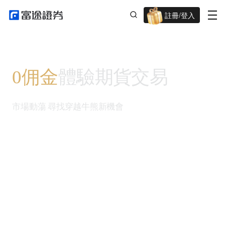
註冊/登入
迎新驚喜賞 股票/BTC等任你揀!
0佣金
體驗期貨交易
市場動蕩 尋找穿越牛熊新機會