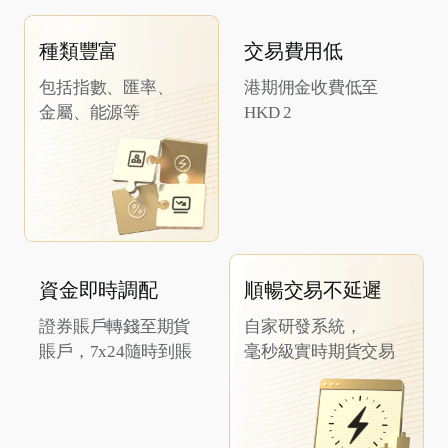
種類豐富
交易費用低
包括指數、匯率、
港期佣金收費低至
金屬、能源等
HKD 2
資金即時調配
順暢交易不延遲
證券賬戶轉錢至期貨
自家研發系統，
賬戶，7x24隨時到賬
毫秒級實時期貨交易