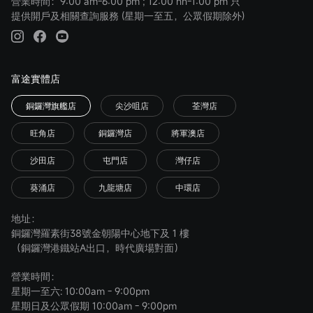
營業時間：9:00 am-6:00 pm ; 12:00 nn-1:00 pm 只
提供開戶及相關查詢服務 (星期一至五，公眾假期除外)
富途實體店
銅鑼灣旗艦店
尖沙咀店
荃灣店
旺角店
銅鑼灣店
將軍澳店
沙田店
屯門店
灣仔店
葵涌店
九龍塘店
中環店
地址：
銅鑼灣羅素街38號金朝陽中心地下及 1 樓
（銅鑼灣港鐵站A出口，時代廣場對面）
營業時間：
星期一至六: 10:00am - 9:00pm
星期日及公眾假期 10:00am - 9:00pm