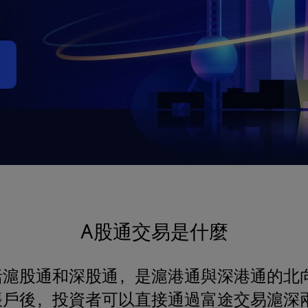
A股通交易是什麼
括滬股通和深股通
，
是滬港通與深港通的北
帳戶後，投資者可以直接通過富途交易滬深