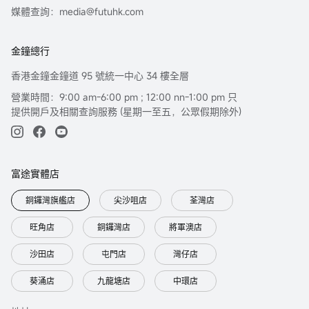
媒體查詢：media@futuhk.com
金鐘總行
香港金鐘金鐘道 95 號統一中心 34 樓全層
營業時間：9:00 am-6:00 pm ; 12:00 nn-1:00 pm 只
提供開戶及相關查詢服務 (星期一至五，公眾假期除外)
富途實體店
銅鑼灣旗艦店
尖沙咀店
荃灣店
旺角店
銅鑼灣店
將軍澳店
沙田店
屯門店
灣仔店
葵涌店
九龍塘店
中環店