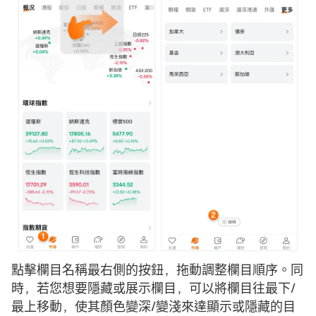
點擊欄目名稱最右側的按鈕，拖動調整欄目順序。同
時，若您想要隱藏或展示欄目，可以將欄目往最下/
最上移動，使其顏色變深/變淺來達顯示或隱藏的目