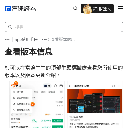
註冊/登入
迎新驚喜賞 股票/BTC等任你揀!
app使用手冊
查看版本信息
查看版本信息
您可以在富途牛牛的頂部
牛頭標誌
處查看您所使用的
版本以及版本更新介紹。