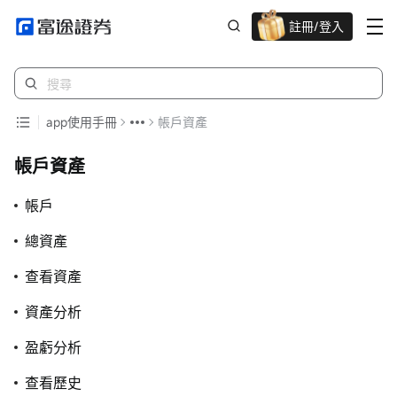
註冊/登入
迎新驚喜賞 股票/BTC等任你揀!
app使用手冊
帳戶資產
帳戶資產
帳戶
總資產
查看資產
資產分析
盈虧分析
查看歷史