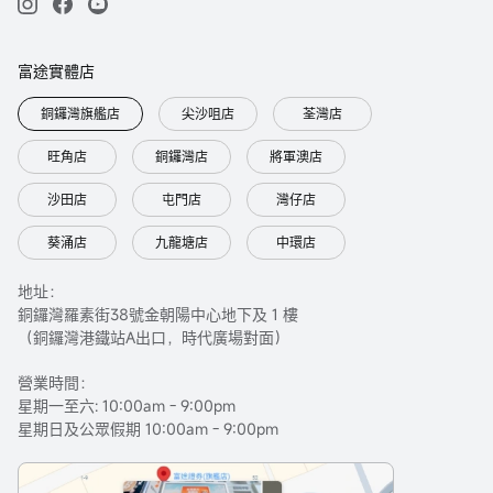
富途實體店
銅鑼灣旗艦店
尖沙咀店
荃灣店
旺角店
銅鑼灣店
將軍澳店
沙田店
屯門店
灣仔店
葵涌店
九龍塘店
中環店
地址：
銅鑼灣羅素街38號金朝陽中心地下及 1 樓
（銅鑼灣港鐵站A出口，時代廣場對面）
營業時間：
星期一至六: 10:00am - 9:00pm
星期日及公眾假期 10:00am - 9:00pm