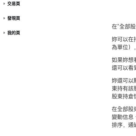
交易頁
發現頁
在“全部
我的頁
妳可以在
為單位）
如果妳想
還可以看
妳還可以
東持有該
股東持倉
在全部股
變動信息
排序，通