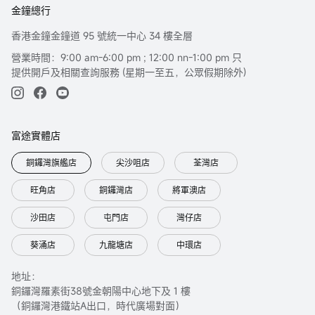
金鐘總行
香港金鐘金鐘道 95 號統一中心 34 樓全層
營業時間：9:00 am-6:00 pm ; 12:00 nn-1:00 pm 只
提供開戶及相關查詢服務 (星期一至五，公眾假期除外)
富途實體店
銅鑼灣旗艦店
尖沙咀店
荃灣店
旺角店
銅鑼灣店
將軍澳店
沙田店
屯門店
灣仔店
葵涌店
九龍塘店
中環店
地址：
銅鑼灣羅素街38號金朝陽中心地下及 1 樓
（銅鑼灣港鐵站A出口，時代廣場對面）