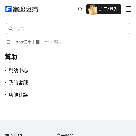
註冊/登入
迎新驚喜賞 股票/BTC等任你揀!
app使用手冊
幫助
幫助
幫助中心
我的客服
功能建議
關於我們
產品服務