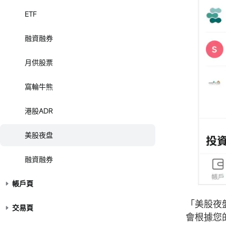
ETF
融資融券
月供股票
窩輪牛熊
港股ADR
美股夜盘
融資融券
帳戶頁
「美股夜
交易頁
會根據您