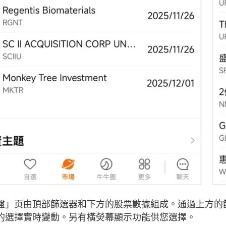
盤」页由頂部篩選器和下方的股票數據組成。通過上方的
的選擇實時變動。另有橫熒幕顯示功能供您選擇。