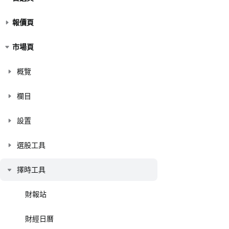
報價頁
市場頁
概覽
欄目
設置
選股工具
擇時工具
財報站
財經日曆