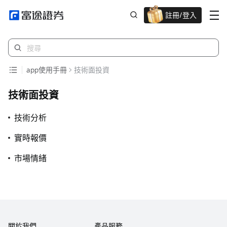
註冊/登入
迎新驚喜賞 股票/BTC等任你揀!
app使用手冊
技術面投資
技術面投資
技術分析
實時報價
市場情緒
關於我們
產品服務