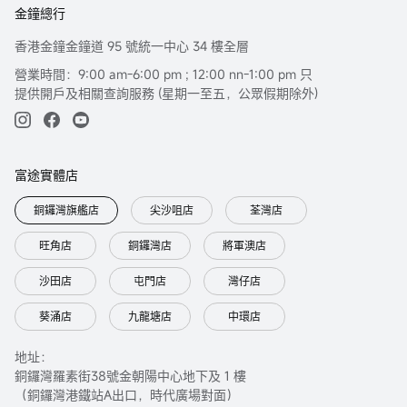
金鐘總行
香港金鐘金鐘道 95 號統一中心 34 樓全層
營業時間：9:00 am-6:00 pm ; 12:00 nn-1:00 pm 只
提供開戶及相關查詢服務 (星期一至五，公眾假期除外)
富途實體店
銅鑼灣旗艦店
尖沙咀店
荃灣店
旺角店
銅鑼灣店
將軍澳店
沙田店
屯門店
灣仔店
葵涌店
九龍塘店
中環店
地址：
銅鑼灣羅素街38號金朝陽中心地下及 1 樓
（銅鑼灣港鐵站A出口，時代廣場對面）