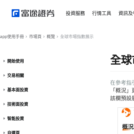
投資服務
行情工具
資訊及
app使用手冊
市場頁
概覽
全球市場指數展示
全球
開始使用
交易相關
在參考指引
基本面投資
「概況」
該欄預設
技術面投資
智能投資
自選頁