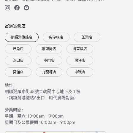
富途實體店
銅鑼灣旗艦店
尖沙咀店
荃灣店
旺角店
銅鑼灣店
將軍澳店
沙田店
屯門店
灣仔店
葵涌店
九龍塘店
中環店
地址：
銅鑼灣羅素街38號金朝陽中心地下及 1 樓
（銅鑼灣港鐵站A出口，時代廣場對面）
營業時間：
星期一至六: 10:00am - 9:00pm
星期日及公眾假期 10:00am - 9:00pm