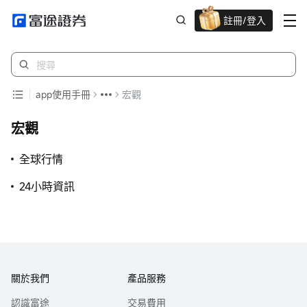
註冊/登入
迎新驚喜賞 股票/BTC等任你揀!
app使用手冊
宏觀
宏觀
全球行情
24小時資訊
關於我們
產品服務
認識富途
交易費用