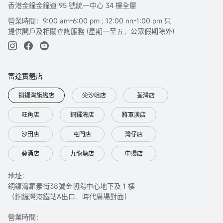
香港金鐘金鐘道 95 號統一中心 34 樓全層
營業時間：9:00 am-6:00 pm ; 12:00 nn-1:00 pm 只
提供開戶及相關查詢服務 (星期一至五，公眾假期除外)
富途實體店
銅鑼灣旗艦店
尖沙咀店
荃灣店
旺角店
銅鑼灣店
將軍澳店
沙田店
屯門店
灣仔店
葵涌店
九龍塘店
中環店
地址：
銅鑼灣羅素街38號金朝陽中心地下及 1 樓
（銅鑼灣港鐵站A出口，時代廣場對面）
營業時間：