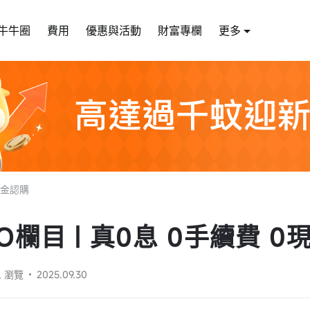
牛牛圈
費用
優惠與活動
財富專欄
更多
0現金認購
PO欄目 | 真0息 0手續費 
人 瀏覽
2025.09.30