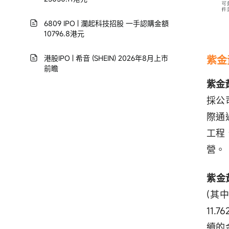
6809 IPO | 瀾起科技招股 一手認購金額
10796.8港元
港股IPO | 希音 (SHEIN) 2026年8月上市
紫金
前瞻
紫金
採公
際通
工程
營。
紫金
(其
11.
續的