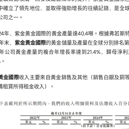
中確立了領先地位，並取得強勁增長的往績記錄，是全
公司之一。
024年，紫金黃金國際的黃金產量達40.4噸。根據弗若
4年末，
紫金黃金國際
的黃金儲量及產量在全球分別排名第九
24年公司黃金產量的複合年增長率達到21.4%，歸母淨
%。
黃金國際
收入主要來自黃金銷售及其他（銷售白銀及銅
備租賃所得租金收入）。