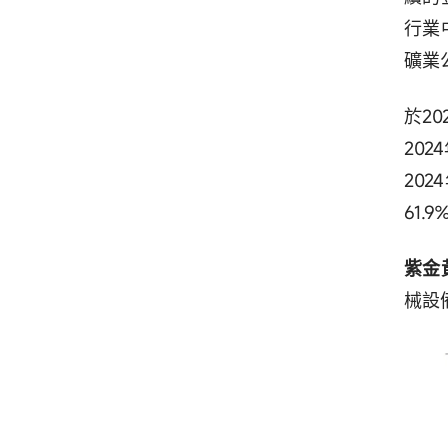
行業
礦業
於2
202
20
61.9
紫金
械設