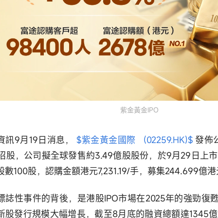
紫金黃金IPO
資訊9月19日消息，
$紫金黃金國際 (02259.HK)$
發佈公
日招股，公司擬全球發售約3.49億股股份，於9月29日上市。
數100股，認購金額港元7,231.19/手，募集244.699億
標誌性事件的背後，是港股IPO市場在2025年的強勁復
新股發行規模大幅增長，截至8月底的融資總額達1345億