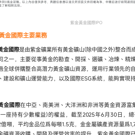
紫金黃金國際IPO
黃金國際
主要業務
黃金國際
是由紫金礦業所有黃金礦山(除中國之外)整合而
司之一，主要從事黃金的勘查、開採、選礦、冶煉、精
過全球併購整合高潛力黃金礦山資源，運用行業領先的
、建設和礦山運營能力，以及國際ESG系統，能夠實現
黃金國際
在中亞、南美洲、大洋洲和非洲等黃金資源富
中一座持有少數權益)的權益，截至2025年6月30日，
762億噸，平均金品位爲每噸1.5克，金金屬礦產資源量爲1,
金礦資源收購、開發及運營效率的提升，紫金黃金國際