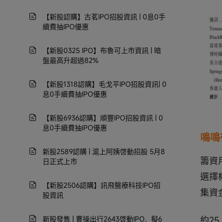
【新股認購】古茗IPO招股資訊 | 0息0手
續費抽IPO優惠
【新股0325 IPO】布魯可上市資訊 | 暗
盤最高升超過82%
【新股1318認購】毛戈平IPO招股資訊| 0
息0手續費抽IPO優惠
【新股6936認購】順豐IPO招股資訊 | 0
息0手續費抽IPO優惠
鳴鳴
新股2589認購 | 滬上阿姨啓動招股 5月8
籌資
日正式上市
選擇
【新股2506認購】訊飛醫療科技IPO招
集資
股資訊
約2
新股發售 | 曹操出行2643啓動IPO，擬6