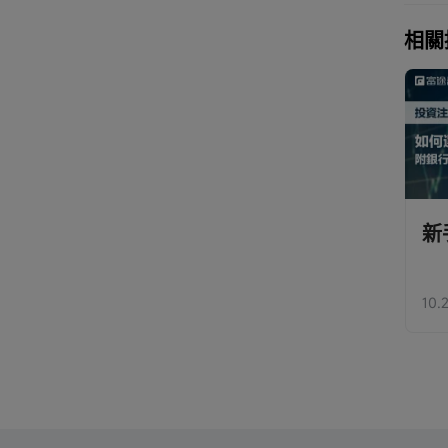
在作出
由於相
相關
但不能
交易所
相關風
港美期貨指數玩法
REITs 香港
新
及注意事項
2026】房地產信託
基金投資指南
15.7萬人 瀏覽
3.4萬人 瀏覽
10