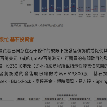
很忙 基石投資者
投資者已同意在若干條件的規限下按發售價認購或促使
5.0百萬美元（或約1,519.9百萬港元）可購買的有關數目
股H股233.10港元（即本招股章程所載指示性發售價範
者將認購的發售股份總數將爲6,519,800股。基
asek、BlackRock、富達基金、博時國際、易方達、Spring