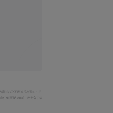
區、商圈及縣城鄉鎮等人
內容並非及不應被視為邀約、招
出任何投資決策前，應完全了解
個人的財政狀況及投資目標，以
成與富途相關的任何投資建議。