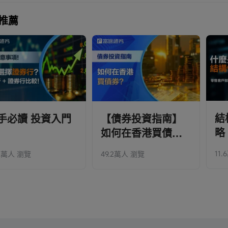
任何投資決定前，投資者應根據自身情況考慮投資產品相關的風險因素，並於需要時咨
關招股書為申請版本，其所載資料並不完整，亦可能會作出重大變動內容。如欲獲取最
推薦
證實上述內容的真實性、準確性和原創性，對此富途不做任何保證和承諾。
官方網站查閱相關內容。以上內容僅供參考, 具體信息應以港交所招股文件所載為準, 
險。
結
手必讀 投資入門
【債券投資指南】
略
如何在香港買債
券？
11
.2萬人 瀏覽
49.2萬人 瀏覽