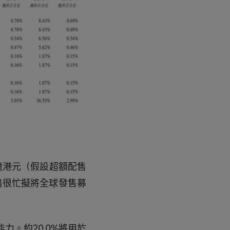
億港元（假設超額配售
鳴很忙擬將全球發售募
力。約20.0%將用於