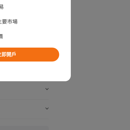
立即開戶
計1月28日上市。
鎖賣場類型。集團主打平