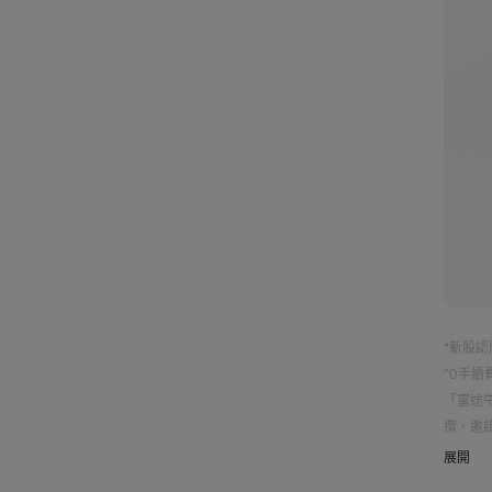
價、
流集
*新股
^0手
「富途
攬、邀
其風險
展開
及能否