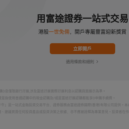
大包裝、多品類零食，主要面向普通大眾消費者，門店多開在社
中區域。
用富途證券一站式交易
港股
一世免佣
，開戶專屬豐富迎新獎賞
立即開戶
適用條款和細則
認購0息僅限銀行孖展,涉及富途孖展實際孖展利息以認購頁面展示為準。
續費是指使用普通認購中的現金認購及/或是富途孖展認購都能享0申購手續費。
牛牛」是一站式金融投資交易平台，證券服務由富途證券國際(香港)有限公司提供。本
請、建議買賣任何投資產品或投資決策之依據，亦不應被詮釋為專業意見。投資者在作
以及有關法律、賦稅及會計觀點及所帶來的後果，並根據個人的情況決定投資是否切合
承受有關風險，必要時應尋求適當的專業意見。以上內容不代表富途的任何立場，不構