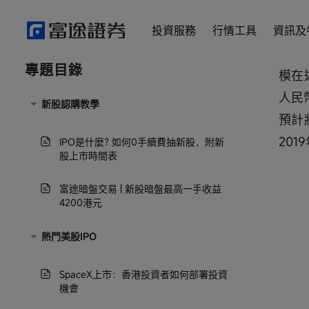
平穩
投資服務
行情工具
資訊及
零售
專題目錄
模在
人民
新股認購教學
預計
20
IPO是什麼? 如何0手續費抽新股，附新
股上市時間表
富途暗盤交易 | 新股暗盤最高一手收益
4200港元
熱門美股IPO
SpaceX上市：香港投資者如何部署投資
機會