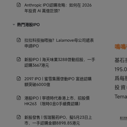
Anthropic IPO認購攻略：如何在 2026
年投資 AI 萬億巨頭？
熱門港股IPO
拉拉科技抽唔抽？Lalamove母公司遞表
申請IPO
鳴鳴
新股IPO | 海天味業3288啓動招股，一手
基石
認購3667港元
19
爲每
2097 IPO | 蜜雪集團啓動IPO 富途認購
額突破6000億
投資
Tem
港股IPO | 寧德時代香港上市，招股價
HK263 （限時0息0手續費認購）
新股發售 | 恆瑞醫葯IPO，擬5月23日上
市，一手認購金額8898.85港元