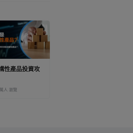
詢專業投資顧問意見。富途竭力
新及最準確的信息,請前往香港
申購前請仔細閱讀招股文件並了解
構性產品投資攻
大宗物資投資入門
一
什麼
法
.6萬人 瀏覽
21.2萬人 瀏覽
6.1