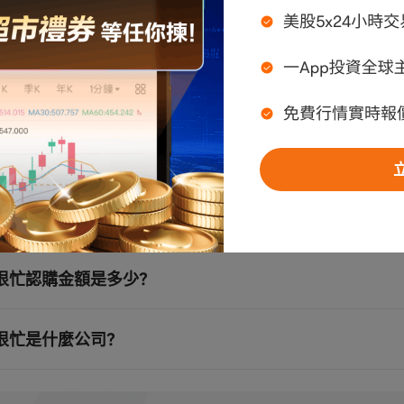
見問題與解答
很忙幾時上市？
忙於1月20日至23日公開招股，計劃全球發售約1410.11萬股，預
很忙認購金額是多少？
忙一手認購金額23898.62港元。
很忙是什麼公司？
很忙是以食品飲料、休閒零食為主的零售企業，屬於量販零食連