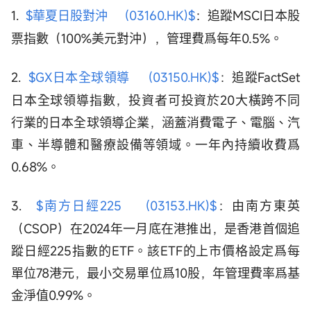
1.
$華夏日股對沖 (03160.HK)$
：追蹤MSCI日本股
票指數（100%美元對沖），管理費爲每年0.5%。
2.
$GX日本全球領導 (03150.HK)$
：追蹤FactSet
日本全球領導指數，投資者可投資於20大橫跨不同
行業的日本全球領導企業，涵蓋消費電子、電腦、汽
車、半導體和醫療設備等領域。一年內持續收費爲
0.68%。
3.
$南方日經225 (03153.HK)$
：由南方東英
（CSOP）在2024年一月底在港推出，是香港首個追
蹤日經225指數的ETF。該ETF的上市價格設定爲每
單位78港元，最小交易單位爲10股，年管理費率爲基
金淨值0.99%。