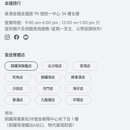
金鐘總行
法則，規定，或其它註冊或發牌的規例。本報告不是旨在向該等司法管轄區或
國家的任何人或實體分發或由其使用。
香港金鐘金鐘道 95 號統一中心 34 樓全層
此處包含的信息是基於富途證券認為之準確的來源。富途證券（或其附屬公司
營業時間：9:00 am-6:00 pm ; 12:00 nn-1:00 pm 只
或員工）可能在相關投資產品中擁有頭寸及交易。富途集團及/或相關人士對投
提供開戶及相關查詢服務 (星期一至五，公眾假期除外)
資者因使用本報告或依賴其所載資訊而引起的一切可能損失，概不承擔任何法
律責任。
有關不同產品風險的詳細信息，請訪問http://www.futuhk.com上的風險披露聲
富途實體店
明。
本報告以中英文書寫，兩種文本具同等效力。若兩種文本有矛盾之處，則應以
銅鑼灣旗艦店
尖沙咀店
荃灣店
英文版本為準。
旺角店
銅鑼灣店
將軍澳店
沙田店
屯門店
灣仔店
葵涌店
九龍塘店
中環店
地址：
銅鑼灣羅素街38號金朝陽中心地下及 1 樓
（銅鑼灣港鐵站A出口，時代廣場對面）