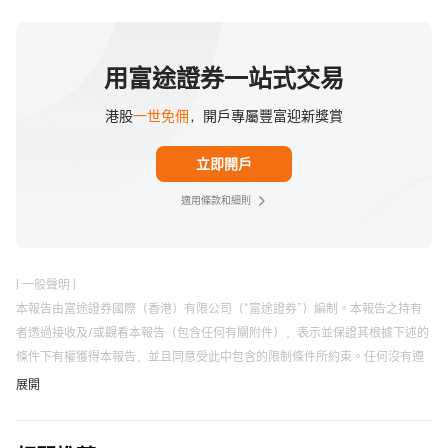
• 华夏日股对冲(03160.HK)
• GX日本全球领导(03150.HK)
• 南方日经225(03153.HK)
用富途證券一站式交易
• 日本ETF-iShares(EWJ.US)
港股
一世免佣
，開戶專屬豐富迎新獎賞
• 日本对冲股票ETF-WisdomTree(DXJ.US)
• iShares安硕JPX日经400指数ETF(JPXN.US)
立即開戶
• JPMorgan BetaBuilders Japan ETF(BBJP.US)
• 亚太ETF-Vanguard(VPL.US)
適用條款和細則
| 一般聲明 |
本報告由富途證券國際（香港）有限公司（“富途證券”）編制。本報告之持有
者透過接收及/或觀看本報告（包含任何有關附件），表示並保證其根據下述的
條件下有權獲得本報告，並且同意受此中包含的限制條件所約束。任何沒有遵
循這些限制的情況可能構成違反有關法律。
展開
未經富途證券事先以書面同意，本報告及其中所載的資料不得以任何形式（i）
複製，複印或儲存，或者（ii）直接或者間接分發或者轉交予任何其它人作任何