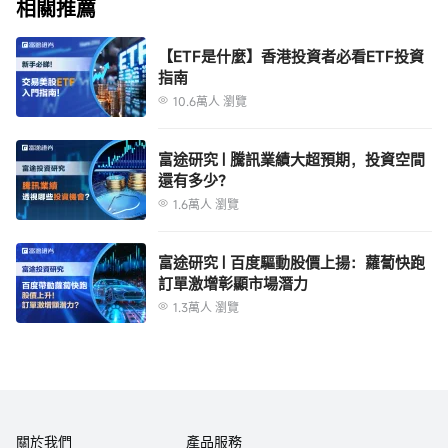
相關推薦
用途。富途證券對因使用本報告中包含的材料而導致的任何直接或間接損失概
不負責。
本報告內的資料來自富途證券在報告發行時相信為正確及可靠的來源，惟本報
【ETF是什麼】香港投資者必看ETF投資
指南
告並非旨在包含投資者所需要的所有信息，並可能受送遞延誤，阻礙或攔截等
因素所影響。富途證券不明示或暗示地保證或表示任何該等資料或意見的足夠
10.6萬人 瀏覽
性，準確性，完整性，可靠性或公平性。因此，富途證券及其關連公司（統稱
“富途集團”）均不會就由於任何第三方在依賴本報告的內容時所作的行為而導
本報告之觀點、推薦、建議和意見均不一定反映富途證券或其關連公司的立
富途研究 | 騰訊業績大超預期，投資空間
致的任何類型的損失（包括但不限於任何直接的，間接的，隨之而發生的損
場，亦可在沒有提供通知的情況下隨時更改，富途證券亦無責任提供任何有關
還有多少？
失）而負上任何責任。
資料或意見之更新。
1.6萬人 瀏覽
本報告只為一般性提供數據之性質，旨在供富途證券之客戶作一般閱覽之用，
而非考慮任何某特定收取者的特定投資目標，財務狀況或任何特別需要。本報
富途研究 | 百度驅動股價上揚：蘿蔔快跑
告內的任何資料或意見均不構成或被視為富途集團的任何成員作出提議，建議
訂單激增彰顯市場潛力
或徵求購入或出售任何證券，有關投資或其它金融證券。本報告所提及之產品
1.3萬人 瀏覽
未必適合所有投資者，閱覽本報告的人士應在作出任何投資決策時須充分考慮
本報告提供給某接收人是基於該接收人被認為有能力獨立評估投資風險並就投
相關因素並尋求專業建議。
資決策能行使獨立判斷。投資的獨立判斷是指，投資決策是投資者自身基於對
潛在投資的目標、需求、機會、風險、市場因素及其他投資考慮而獨立做出
的。
本報告由受香港證券和期貨委員會監管的富途證券於香港提供。香港的投資者
若有任何關於富途證券研究報告的問題請直接聯繫富途證券。本報告作者所持
關於我們
產品服務