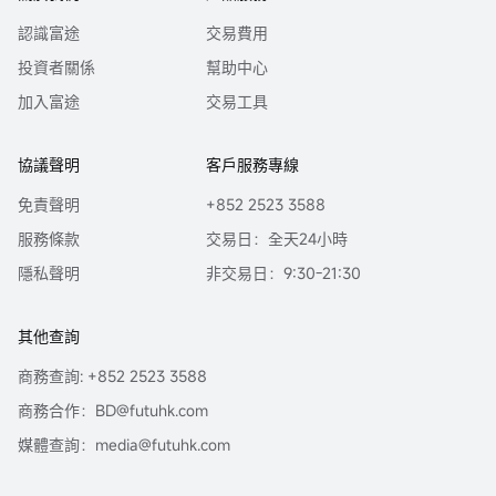
香港證監會牌照的中央編號已披露在報告首頁的作者姓名旁。
認識富途
交易費用
本報告中的任何內容均不得解釋為購買或出售證券的要約或邀請。任何決定購
投資者關係
幫助中心
買本研究報告中所提及的證券都應考慮到現有的公開信息，包括任何有關此類
證券的招股說明書等。
加入富途
交易工具
| 分析員保證 |
主要負責撰寫本報告的分析員確認 (i) 本報告所表達的意見都準確地反映他/她
協議聲明
客戶服務專線
對本研究報告所評論的上市法團的個人觀點; 及 (ii) 他/她過往，現在或將來，直
接或間接，所收取之報酬沒有任何部份是與他/她在本報告所表達之特別推薦或
免責聲明
+852 2523 3588
觀點有關連的。
服務條款
交易日：全天24小時
分析員確認分析員本人及其有聯繫者均沒有在研究報告發出前30 日內及在研究
隱私聲明
非交易日：9:30-21:30
報告發出後3個營業日內交易報告內所述的上市法團及其相關證券。
| 利益披露聲明 |
報告作者為香港證監會持牌人士，分析員本人或其有聯繫者並未擔任本研究報
其他查詢
告所評論的上市法團高級管理人員，也未持有其任何財務權益。
商務查詢: +852 2523 3588
本報告中，富途證券並無持有該上市公司市值的1％或以上的任何財務權益，在
商務合作：BD@futuhk.com
過去12個月內與該公司並無投資銀行關係。本公司員工均非該上市公司的僱
員。
媒體查詢：media@futuhk.com
| 可用性 |
對部分的司法管轄區或國家而言，分發，發行或使用本報告會抵觸當地法律，