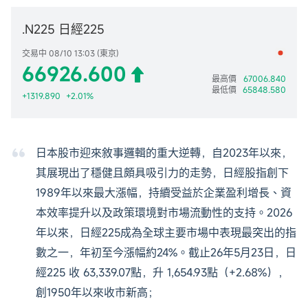
.N225 日經225
交易中 08/10 13:03 (東京)
66926.600
最高價
67006.840
最低價
65848.580
+1319.890
+2.01%
日本股市迎來敘事邏輯的重大逆轉，自2023年以來，
其展現出了穩健且頗具吸引力的走勢，日經股指創下
1989年以來最大漲幅，持續受益於企業盈利增長、資
本效率提升以及政策環境對市場流動性的支持。2026
年以來，日經225成為全球主要市場中表現最突出的指
數之一，年初至今漲幅約24%。截止26年5月23日，日
經225 收 63,339.07點，升 1,654.93點（+2.68%），
創1950年以來收市新高；