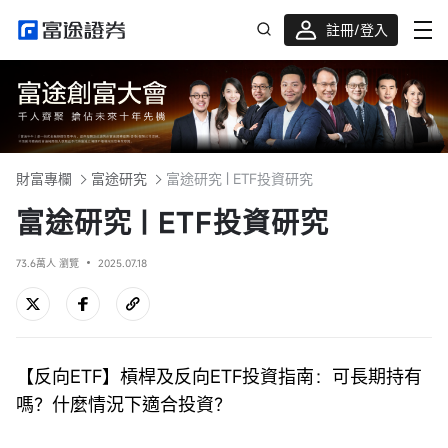
註冊/登入
迎新驚喜賞 股票/BTC等任你揀!
財富專欄
富途研究
富途研究 | ETF投資研究
富途研究 | ETF投資研究
73.6萬人 瀏覽
2025.07.18
【反向ETF】槓桿及反向ETF投資指南：可長期持有
嗎？什麼情況下適合投資？