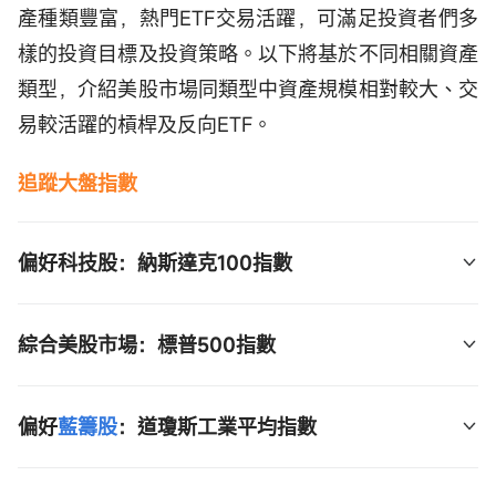
產種類豐富，熱門ETF交易活躍，可滿足投資者們多
樣的投資目標及投資策略。以下將基於不同相關資產
類型，介紹美股市場同類型中資產規模相對較大、交
易較活躍的槓桿及反向ETF。
追蹤大盤指數
偏好科技股：納斯達克100指數
3倍槓桿：TQQQ 
$3倍做多纳指ETF-ProShares 
綜合美股市場：標普500指數
 (TQQQ.US)$
3倍反向：SQQQ 
$3倍做空纳指ETF-ProShares 
3倍槓桿：SPXL  
$3倍做多标普500ETF-Direxion 
偏好
藍籌股
：道瓊斯工業平均指數
 (SQQQ.US)$
 (SPXL.US)$
2倍槓桿：QLD  
$ProShares两倍做多纳斯达克100指
3倍反向：SPXS 
$3倍做空标普500ETF-Direxion 
3倍槓桿：UDOW 
$ProShares三倍做多道指30ETF 