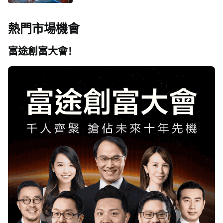
相關因素並尋求專業建議。
資決策能行使獨立判斷。投資的獨立判斷是指，投資決策是投資者自身基於對
潛在投資的目標、需求、機會、風險、市場因素及其他投資考慮而獨立做出
熱門市場機會
的。
本報告由受香港證券和期貨委員會監管的富途證券於香港提供。香港的投資者
富途創富大會！
若有任何關於富途證券研究報告的問題請直接聯繫富途證券。本報告作者所持
香港證監會牌照的中央編號已披露在報告首頁的作者姓名旁。
本報告中的任何內容均不得解釋為購買或出售證券的要約或邀請。任何決定購
買本研究報告中所提及的證券都應考慮到現有的公開信息，包括任何有關此類
證券的招股說明書等。
| 分析員保證 |
主要負責撰寫本報告的分析員確認 (i) 本報告所表達的意見都準確地反映他/她
對本研究報告所評論的上市法團的個人觀點; 及 (ii) 他/她過往，現在或將來，直
接或間接，所收取之報酬沒有任何部份是與他/她在本報告所表達之特別推薦或
觀點有關連的。
分析員確認分析員本人及其有聯繫者均沒有在研究報告發出前30 日內及在研究
報告發出後3個營業日內交易報告內所述的上市法團及其相關證券。
| 利益披露聲明 |
報告作者為香港證監會持牌人士，分析員本人或其有聯繫者並未擔任本研究報