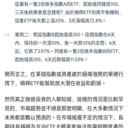
這裏有一隻2倍做多指數A的ETF，起始值同樣是100，
三天後結果會是怎樣呢？由於槓桿ETF的再平衡機制，
這隻ETF每天都上漲20%，3天漲幅爲72.8%。
案例二：假設指數B起始值爲100。這個指數在6天
內，保持前一天漲10%，後一天跌10%的走勢；6天
后，它跌了2.97%。同樣有一隻2倍做多指數B的ETF，
起始值爲100，6天后跌幅是11.53%。
簡而言之，在某個指數或資產處於極端強勢的單邊行
情下，槓桿ETF能幫助放大潛在收益和虧損。
然而真正做過投資的人都知道，這樣的情況是比較罕
見的，市場趨勢並不總是那麼明顯，在大多數情況下
未來都是難以預測的。在市場搖擺不定的情況下，長
期持有槓桿及反向ETF大概率會無法跑贏相關資產的