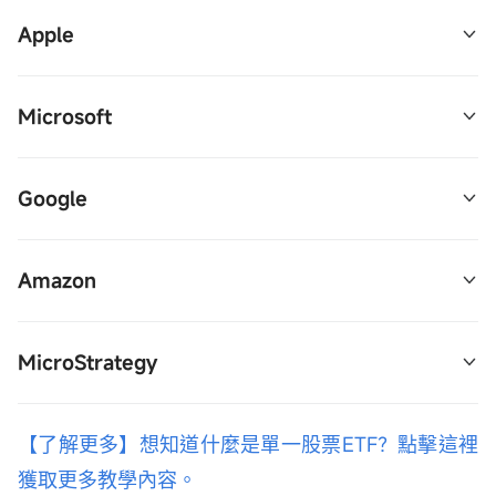
2倍反向：TSLQ 
$2倍做空TSLA ETF-Tradr 
2倍槓桿：CONL 
$GraniteShares 2x Long COIN 
Apple
 (TSLQ.US)$
Daily ETF  (CONL.US)$
2倍槓桿：AAPU 
$2倍做多AAPL ETF-Direxion 
Microsoft
 (AAPU.US)$
1倍反向：AAPD 
$1倍做空AAPL ETF-Direxion 
2倍槓桿：MSFU 
$Direxion Daily MSFT Bull 2X 
Google
 (AAPD.US)$
Shares  (MSFU.US)$
2倍槓桿：GGLL 
$2倍做多GOOGL-Direxion 
Amazon
 (GGLL.US)$
2倍槓桿：AMZU 
$Direxion Daily AMZN Bull 2X 
MicroStrategy
Shares  (AMZU.US)$
1.75倍槓桿：MSTX 
$TIDAL TRUST II DEFIANCE 
【了解更多】想知道什麼是單一股票ETF？點擊這裡
DAILY TARGET 1.75X LNG MSTR ETF  (MSTX.US)$
獲取更多教學內容。