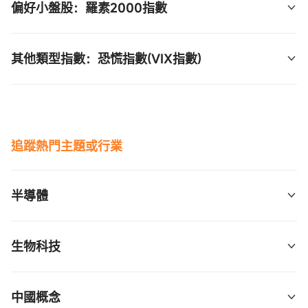
数ETF  (QLD.US)$
偏好小盤股：羅素2000指數
 (SPXS.US)$
 (UDOW.US)$
2倍反向：QID 
$ProShares两倍做空纳斯达克指数
2倍槓桿：SSO  
$2倍做多标普500ETF-ProShares 
3倍反向：SDOW 
$ProShares三倍做空道指30 ETF 
3倍槓桿：TNA 
$3倍做多小盘股ETF-Direxion 
ETF  (QID.US)$
 (SSO.US)$
其他類型指數：恐慌指數(VIX指數)
 (SDOW.US)$
 (TNA.US)$
1倍反向：PSQ 
$做空纳斯达克100指数ETF-
2倍反向：SDS 
$ProShares两倍做空标普500 ETF 
2倍槓桿：DDM  
$2倍做多道指ETF-Proshares 
3倍反向：TZA 
$3倍做空小盘股ETF-Direxion 
2倍槓桿：UVIX 
$2x Long VIX Futures ETF 
ProShares  (PSQ.US)$
 (SDS.US)$
 (DDM.US)$
 (TZA.US)$
 (UVIX.US)$
1倍反向：SH  
$Proshares做空标普500  (SH.US)$
2倍反向：DXD 
$ProShares两倍做空道琼30指数
2倍槓桿：UWM 
$罗素2000指数ETF-ProShares两
1.5倍槓桿：UVXY 
$ProShares Ultra VIX短期期货
追蹤熱門主題或行業
ETF  (DXD.US)$
倍做多  (UWM.US)$
ETF  (UVXY.US)$
1倍反向：DOG 
$道指ETF-ProShares做空 
1倍反向：RWM 
$罗素2000做空-ProShares 
1倍反向：SVIX 
$-1X SHORT VIX FUTURES ETF 
半導體
 (DOG.US)$
 (RWM.US)$
 (SVIX.US)$
3倍槓桿：SOXL 
$3倍做多半导体ETF-Direxion 
生物科技
 (SOXL.US)$
3倍反向：SOXS 
$3倍做空半导体ETF-Direxion 
3倍槓桿：LABU 
$3倍做多生物技术ETF-Direxion 
中國概念
 (SOXS.US)$
 (LABU.US)$