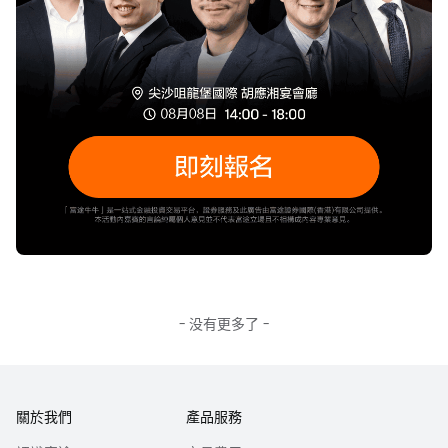
告所評論的上市法團高級管理人員，也未持有其任何財務權益。
本報告中，富途證券並無持有該上市公司市值的1％或以上的任何財務權益，在
過去12個月內與該公司並無投資銀行關係。本公司員工均非該上市公司的僱
員。
| 可用性 |
對部分的司法管轄區或國家而言，分發，發行或使用本報告會抵觸當地法律，
法則，規定，或其它註冊或發牌的規例。本報告不是旨在向該等司法管轄區或
國家的任何人或實體分發或由其使用。
此處包含的信息是基於富途證券認為之準確的來源。富途證券（或其附屬公司
或員工）可能在相關投資產品中擁有頭寸及交易。富途集團及/或相關人士對投
資者因使用本報告或依賴其所載資訊而引起的一切可能損失，概不承擔任何法
律責任。
有關不同產品風險的詳細信息，請訪問http://www.futuhk.com上的風險披露聲
明。
- 没有更多了 -
本報告以中英文書寫，兩種文本具同等效力。若兩種文本有矛盾之處，則應以
英文版本為準。
關於我們
產品服務