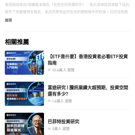
者透過接收及/或觀看本報告（包含任何有關附件），表示並保證其根據下述的
條件下有權獲得本報告，並且同意受此中包含的限制條件所約束。任何沒有遵
循這些限制的情況可能構成違反有關法律。
展開
未經富途證券事先以書面同意，本報告及其中所載的資料不得以任何形式（i）
複製，複印或儲存，或者（ii）直接或者間接分發或者轉交予任何其它人作任何
相關推薦
用途。富途證券對因使用本報告中包含的材料而導致的任何直接或間接損失概
不負責。
本報告內的資料來自富途證券在報告發行時相信為正確及可靠的來源，惟本報
【ETF是什麼】香港投資者必看ETF投資
指南
告並非旨在包含投資者所需要的所有信息，並可能受送遞延誤，阻礙或攔截等
因素所影響。富途證券不明示或暗示地保證或表示任何該等資料或意見的足夠
10.6萬人 瀏覽
性，準確性，完整性，可靠性或公平性。因此，富途證券及其關連公司（統稱
“富途集團”）均不會就由於任何第三方在依賴本報告的內容時所作的行為而導
本報告之觀點、推薦、建議和意見均不一定反映富途證券或其關連公司的立
富途研究 | 騰訊業績大超預期，投資空間
致的任何類型的損失（包括但不限於任何直接的，間接的，隨之而發生的損
場，亦可在沒有提供通知的情況下隨時更改，富途證券亦無責任提供任何有關
還有多少？
失）而負上任何責任。
資料或意見之更新。
1.6萬人 瀏覽
本報告只為一般性提供數據之性質，旨在供富途證券之客戶作一般閱覽之用，
而非考慮任何某特定收取者的特定投資目標，財務狀況或任何特別需要。本報
告內的任何資料或意見均不構成或被視為富途集團的任何成員作出提議，建議
巴菲特投資研究
或徵求購入或出售任何證券，有關投資或其它金融證券。本報告所提及之產品
3萬人 瀏覽
未必適合所有投資者，閱覽本報告的人士應在作出任何投資決策時須充分考慮
本報告提供給某接收人是基於該接收人被認為有能力獨立評估投資風險並就投