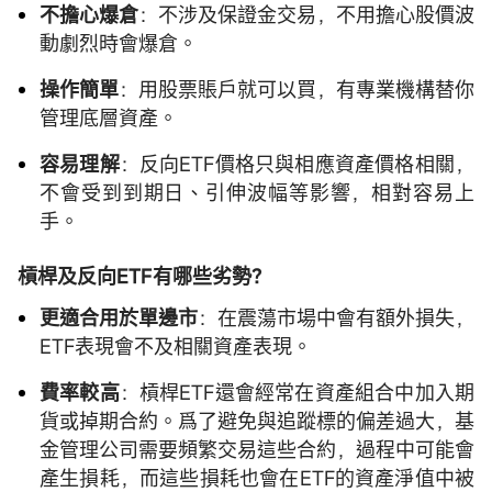
不擔心爆倉
：不涉及保證金交易，不用擔心股價波
動劇烈時會爆倉。
操作簡單
：用股票賬戶就可以買，有專業機構替你
管理底層資產。
容易理解
：反向ETF價格只與相應資產價格相關，
不會受到到期日、引伸波幅等影響，相對容易上
手。
槓桿及反向ETF有哪些劣勢？
更適合用於單邊市
：在震蕩市場中會有額外損失，
ETF表現會不及相關資產表現。
費率較高
：槓桿ETF還會經常在資產組合中加入期
貨或掉期合約。爲了避免與追蹤標的偏差過大，基
金管理公司需要頻繁交易這些合約，過程中可能會
產生損耗，而這些損耗也會在ETF的資產淨值中被