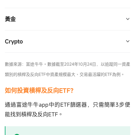
的普通ETF，且暫無反向ETF
黃金
2倍槓桿：7299 
$南方两倍做多黄金  (07299.HK)$
Crypto
1倍做空：7376 
$南方一倍做空比特币  (07376.HK)$
數據來源：富途牛牛。數據截至2024年10月24日，以追蹤同一資產
*目前港股市場中追蹤
加密貨幣
資產的ETF大部分是
類別的槓桿及反向ETF中資產規模最大、交易最活躍的ETF為例。
無槓桿的普通ETF
如何投資槓桿及反向ETF？
通過富途牛牛app中的ETF篩選器，只需簡單3步便
能找到槓桿及反向ETF。