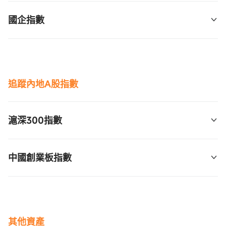
2倍槓桿：7226 
$南方两倍做多恒科  (07226.HK)$
國企指數
2倍反向：7552 
$南方两倍做空恒科  (07552.HK)$
2倍槓桿：7288 
$南方两倍做多国指  (07288.HK)$
2倍反向：7588 
$南方两倍做空国指  (07588.HK)$
追蹤內地A股指數
滬深300指數
2倍槓桿：7233 
$南方两倍做多沪深300 
中國創業板指數
 (07233.HK)$
2倍槓桿：7234 
$博时中国创业板指数每日杠杆   
(07234.HK)$
*目前港股市場中追蹤內地A股的ETF大部分是無槓桿
其他資產