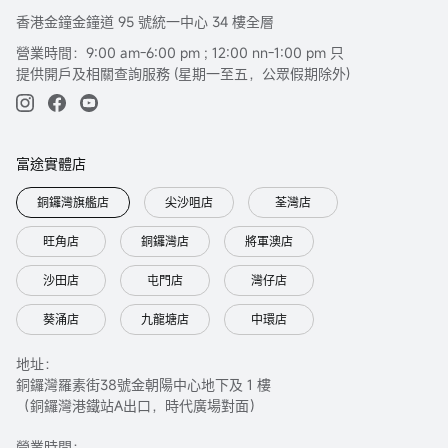
香港金鐘金鐘道 95 號統一中心 34 樓全層
營業時間：9:00 am-6:00 pm ; 12:00 nn-1:00 pm 只
提供開戶及相關查詢服務 (星期一至五，公眾假期除外)
富途實體店
銅鑼灣旗艦店
尖沙咀店
荃灣店
旺角店
銅鑼灣店
將軍澳店
沙田店
屯門店
灣仔店
葵涌店
九龍塘店
中環店
地址：
銅鑼灣羅素街38號金朝陽中心地下及 1 樓
（銅鑼灣港鐵站A出口，時代廣場對面）
營業時間：