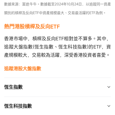
ProShares  (TBF.US)$
 (SBIT.US)$
數據來源：富途牛牛。數據截至2024年10月24日，以追蹤同一資產
 (UCO.US)$
1倍反向：BITI 
$1倍做空比特币期货ETF-Proshares 
類別的槓桿及反向ETF中資產規模最大、交易最活躍的ETF為例。
2倍反向：SCO 
$Proshares两倍做空彭博原油ETF 
 (BITI.US)$
 (SCO.US)$
熱門港股槓桿及反向ETF
香港市場中，槓桿及反向ETF相對並不算多。其中，
追蹤大盤指數(恆生指數、恆生科技指數)的ETF，資
產規模較大，交易較為活躍，深受香港投資者喜愛。
追蹤港股大盤指數
恆生指數
2倍槓桿：7200 
$南方两倍做多恒指  (07200.HK)$
恆生科技指數
2倍反向：7500 
$南方两倍做空恒指  (07500.HK)$