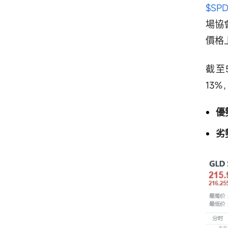
$SP
場協
價格
截至
13
優
劣