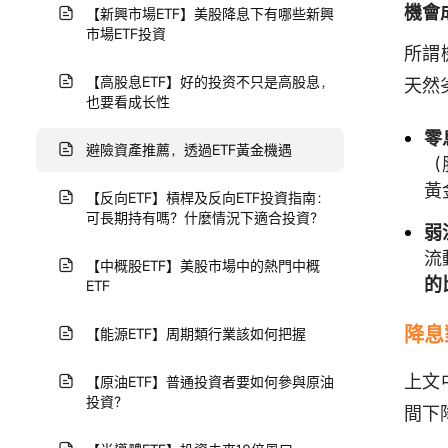
機會
【新興市場ETF】美股降息下有哪些新興
市場ETF投資
所謂
【高股息ETF】好的投资不只是高股息，
天然
也要看成长性
零
避險資產推薦，透過ETF黃金機遇
（
黃
【反向ETF】槓桿及反向ETF投資指南：
可長期持有嗎？什麼情況下適合投資？
弱
流
【中概股ETF】美股市場中的熱門中概
的
ETF
降息
【能源ETF】周期類行業該如何把握
上文
【原油ETF】普通投資者要如何參與原油
投資？
間下