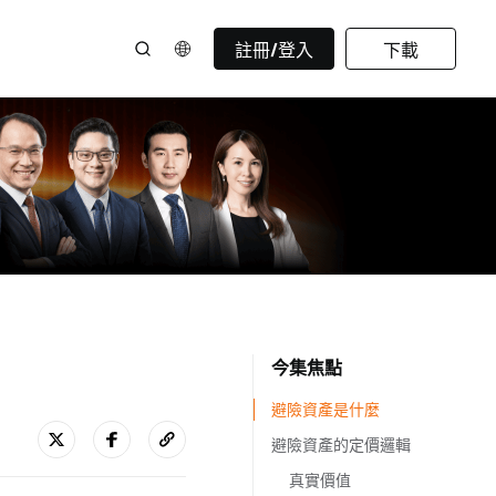
註冊/登入
下載
今集焦點
避險資產是什麼
避險資產的定價邏輯
真實價值