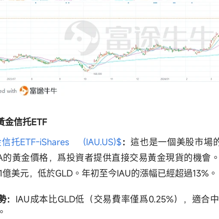
 黃金信托ETF
信托ETF-iShares (IAU.US)$
：
這也是一個美股市場的
MA的黃金價格，爲投資者提供直接交易黃金現貨的機會
.21億美元，低於GLD。年初至今IAU的漲幅已經超過13%。
勢：
IAU成本比GLD低（交易費率僅爲0.25%），適合
。