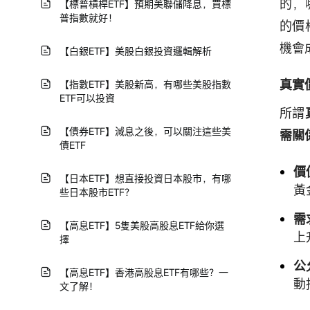
的，
【標普槓桿ETF】預期美聯儲降息，買標
普指數就好！
的價
機會
【白銀ETF】美股白銀投資邏輯解析
真實
【指數ETF】美股新高，有哪些美股指數
ETF可以投資
所謂
【債券ETF】減息之後，可以關注這些美
需關
債ETF
價
【日本ETF】想直接投資日本股市，有哪
黃
些日本股市ETF？
需
【高息ETF】5隻美股高股息ETF給你選
上
擇
公
【高息ETF】香港高股息ETF有哪些？一
動
文了解！