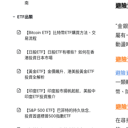
南
避險
ETF品類
“金
【Bitcoin ETF】比特幣ETF購買方法、交
屬有
易流程
動盪
【日股ETF】日股ETF有哪些？如何在香
港投資日本市場
避險
【黃金ETF】金價飆升，港美股黃金ETF
避險
投資全解析
一類
【印度ETF】印度股市揚帆起航，美股中
幣、
印度ETF投資推介
避險
【S&P 500 ETF】巴菲特的持久信念，
投資首選標普500指數ETF
在尋