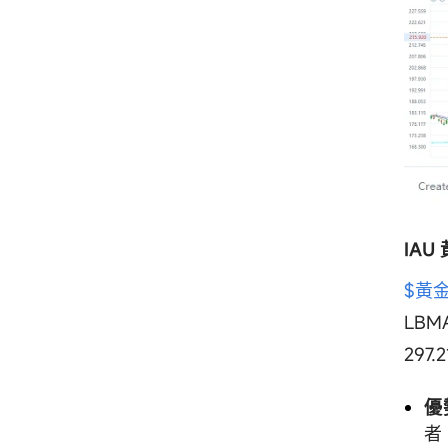
IAU
$黃金
LB
297
優
者