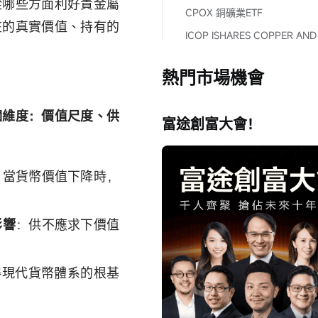
從哪些方面利好貴金屬
CPOX 銅礦業ETF
在的真實價值、持有的
熱門市場機會
個維度：價值尺度、供
富途創富大會！
。當貨幣價值下降時，
影響
：供不應求下價值
得現代貨幣體系的根基