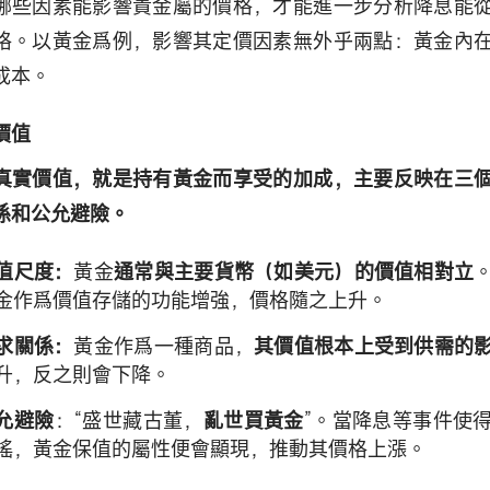
哪些因素能影響貴金屬的價格，才能進一步分析降息能
格。以黃金爲例，影響其定價因素無外乎兩點：黃金內
成本。
價值
真實價值，就是持有黃金而享受的加成，主要反映在三
係和公允避險。
值尺度：
黃金
通常與主要貨幣（如美元）的價值相對立
金作爲價值存儲的功能增強，價格隨之上升。
求關係：
黃金作爲一種商品，
其價值根本上受到供需的
升，反之則會下降。
允避險
：“盛世藏古董，
亂世買黃金
”。當降息等事件使
搖，黃金保值的屬性便會顯現，推動其價格上漲。