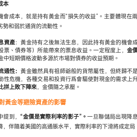
成本
機會成本，就是持有黃金而“損失的收益”。主要體現在
劣勢和弱於通貨的流動性。
息資產
：黃金持有之後無法生息，因此持有黃金的機會
股票、債券等）所能帶來的票息收益。一定程度上，
金
金中短期價格波動多源於市場對債券的收益預期。
流通性：
黃金雖然具有祖師爺般的貨幣屬性，但終歸不
動性危機，各種交易和投資行爲會驅使對現金的需求上
比拼上敗下陣來
，金價隨之承壓。
對黃金等避險資產的影響
中提到，
“金價是實際利率的影子”。
一旦聯儲局出現降
降，伴隨着美國的高通脹水平，實際利率的下滑將成定局