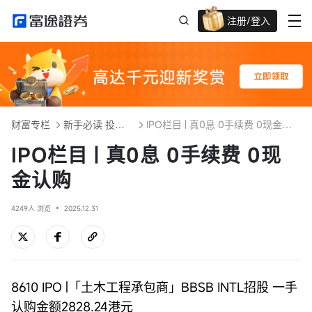
注册/登入
迎新重磅礼 股票/BTC等任你选!
财富专栏
新手必读 投资入门101
IPO栏目 | 真0息 0手续费 0现金认购
IPO栏目 | 真0息 0手续费 0现
金认购
4249人 浏览
2025.12.31
8610 IPO |「土木工程承包商」BBSB INTL招股 一手
认购金额2828.24港元