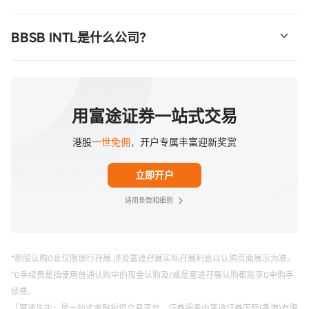
额2828.24港元。
BBSB INTL一手认购金额2828.24港元。
BBSB INTL是什么公司？
BBSB INTL为一家于马来西亚拥有超过16年经验的土木工
程承包商，专门为大型交通基础建设工程项目作为承包商提
供桥梁工程服务。公司的桥梁工程服务主要涉及设计及建造
用富途证券一站式交易
整段或任何一段或多段横跨道路及河流的不同结构及跨度的
港股
一世免佣
，开户专属丰富迎新奖赏
大梁桥，以及建造与桥梁相关连接高速公路、道路和附属设
施。公司承接的项目主要由马来西亚政府或政府关联公司启
立即开户
动或拥有，通常属于大型并涉及复杂大梁桥设计与结构的项
目。
适用条款和细则
*新股认购0息仅限银行孖展,涉及富途孖展实际孖展利息以认购页面展示为准。
^0手续费是指使用普通认购中的现金认购及/或是富途孖展认购都能享0申购手
续费。
「富途牛牛」是一站式金融投资交易平台，证券服务由富途证券国际(香港)有限