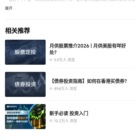
公司提供。本内容并非及不应被视为邀约、招揽、邀请、建议买卖任何投资产
展开
品或投资决策之依据，亦不应被诠释为专业意见。投资者在作出任何投资决策
前，应完全了解其风险以及有关法律、赋税及会计观点及所带来的后果，并根
相关推荐
据个人的情况决定投资是否切合个人的财政状况及投资目标，以及能否承受有
由于相关招股书为申请版本，其所载资料并不完整，亦可能会作出重大变动内
关风险，必要时应寻求适当的专业意见。以上内容不代表富途的任何立场，不
容。如欲获取最新及最准确的信息,请前往香港交易所官方网站查阅相关内容。
构成与富途相关的任何投资建议。在作出任何投资决定前，投资者应根据自身
以上内容仅供参考, 具体信息应以港交所招股文件所载为准, 申购前请仔细阅读
月供股票推介2026 | 月供美股有咩好
处？
情况考虑投资产品相关的风险因素，并于需要时咨询专业投资顾问意见。富途
招股文件并了解相关风险。
竭力但不能证实上述内容的真实性、准确性和原创性，对此富途不做任何保证
5.9万人 浏览
和承诺。
【债券投资指南】如何在香港买债券？
49.4万人 浏览
新手必读 投资入门
10.2万人 浏览