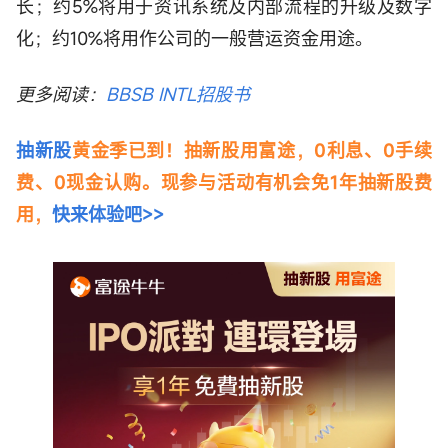
长；约5%将用于资讯系统及内部流程的升级及数字
化；约10%将用作公司的一般营运资金用途。
更多阅读：
BBSB INTL招股书
抽新股
黄金季已到！抽新股用富途，0利息、0手续
费、0现金认购。现参与活动有机会免1年抽新股费
用，
快来体验吧>>