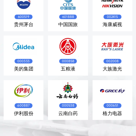
600519
601888
002415
贵州茅台
中国国旅
海康威视
000333
000858
002008
美的集团
五粮液
大族激光
600887
000538
000651
伊利股份
云南白药
格力电器