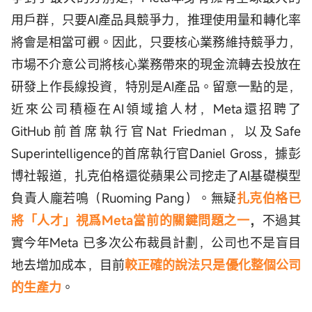
用戶群，只要AI產品具競爭力，推理使用量和轉化率
將會是相當可觀。因此，只要核心業務維持競爭力，
市場不介意公司將核心業務帶來的現金流轉去投放在
研發上作長線投資，特別是AI產品。留意一點的是，
近來公司積極在AI領域搶人材，Meta還招聘了
GitHub前首席執行官Nat Friedman，以及Safe
Superintelligence的首席執行官Daniel Gross，據彭
博社報道，扎克伯格還從蘋果公司挖走了AI基礎模型
負責人龐若鳴（Ruoming Pang）。無疑
扎克伯格已
將「人才」視爲Meta當前的關鍵問題之一
，
不過其
實今年Meta 已多次公布裁員計劃，公司也不是盲目
地去增加成本，目前
較正確的說法只是優化整個公司
的生產力
。