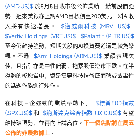
(AMD.US)$
於8月5日收市後公佈業績，績前股價強
勢，近來美銀亦上調AMD目標價至200美元，料AI收
入將有快速增長。
$邁威爾科技 (MRVL.US)$
$Vertiv Holdings (VRT.US)$
$Palantir (PLTR.US)$
至今仍維持強勢，短期美股的AI投資賽道還是較為樂
觀。不過
$Arm Holdings (ARM.US)$
業績表現欠
佳，且指引亦是中性偏弱，拖累股價逆市下跌。在半
導體的板塊當中，還是需要科技技術層面強或故事性
的話題作能進行炒作。
在科技巨企強勁的業績帶動下，
$標普500指數
(.SPX.US)$
和
$納斯達克綜合指數 (.IXIC.US)$
有望
維持破頂勢，並再向上試高位。
下一個焦點將在周五
公佈的非農數據上
。