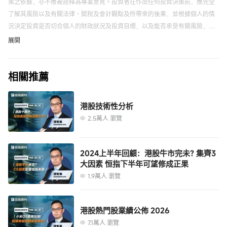
策之依據，亦不應被詮釋為專業意見。投資者在作出任何投資決策前，應完全
了解其風險以及有關法律、賦稅及會計觀點及所帶來的後果，並根據個人的情
況決定投資是否切合個人的財政狀況及投資目標，以及能否承受有關風險，必
要時應尋求適當的專業意見。
富途應用程序、網站及活動頁面上展示的來源自第三方的信息僅供參考，不構
展開
成任何推薦。
以上內容不代表富途的任何立場，不構成與富途相關的任何投資建議。在作出
相關推薦
任何投資決定前，投資者應根據自身情況考慮投資產品相關的風險因素，並於
需要時咨詢專業投資顧問意見。富途竭力但不能證實上述內容的真實性、準確
性和原創性，對此富途不做任何保證和承諾。
港股技術性分析
「富途牛牛」是一站式金融投資交易平台，證券服務由富途證券國際(香港)有限
2.5萬人 瀏覽
公司提供。
2024上半年回顧：港股牛市完未? 集齊3
大因素 恒指下半年可望修成正果
1.9萬人 瀏覽
港股熱門股業績公佈 2026
7.1萬人 瀏覽