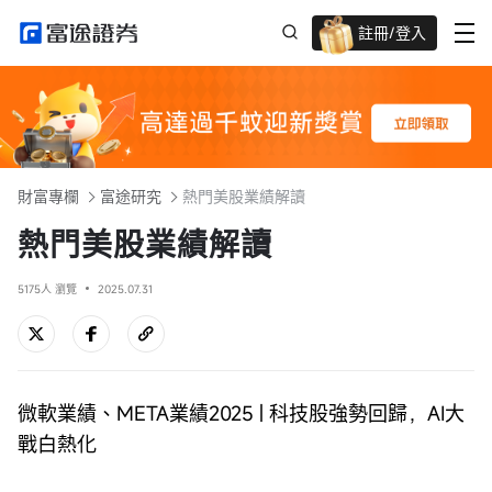
註冊/登入
迎新驚喜賞 股票/BTC等任你揀!
財富專欄
富途研究
熱門美股業績解讀
熱門美股業績解讀
5175人 瀏覽
2025.07.31
微軟業績、META業績2025 | 科技股強勢回歸，AI大
戰白熱化