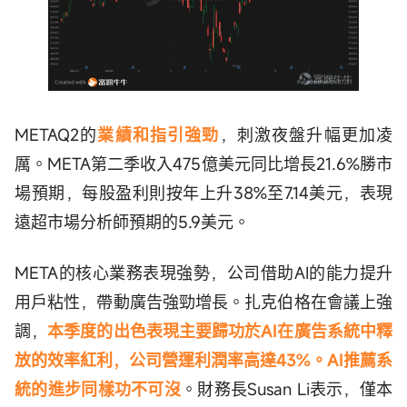
METAQ2的
業績和指引強勁
，刺激夜盤升幅更加凌
厲。META第二季收入475億美元同比增長21.6%勝市
場預期，每股盈利則按年上升38%至7.14美元，表現
遠超市場分析師預期的5.9美元。
META的核心業務表現強勢，公司借助AI的能力提升
用戶粘性，帶動廣告強勁增長。扎克伯格在會議上強
調，
本季度的出色表現主要歸功於AI在廣告系統中釋
放的效率紅利，公司營運利潤率高達43%。AI推薦系
統的進步同樣功不可沒
。財務長Susan Li表示，僅本