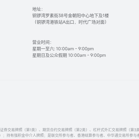
地址：
铜锣湾罗素街38号金朝阳中心地下及1楼
（铜锣湾港铁站A出口，时代广场对面）
营业时间：
星期一至六: 10:00am - 9:00pm
星期日及公众假期 10:00am - 9:00pm
持有证券交易牌照（第1类）、期货合约交易牌照（第2类）、杠杆式外汇交易牌照（第3
类）；持有强积金中介人牌照；是联交所参与者、香港结算参与者、中华通交易所参与