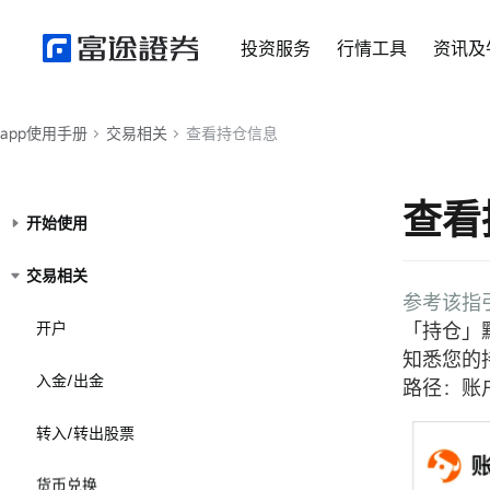
投资服务
行情工具
资讯及
app使用手册
交易相关
查看持仓信息
查看
开始使用
交易相关
参考该指引
开户
「持仓」
知悉您的
入金/出金
路径：账
转入/转出股票
货币兑换