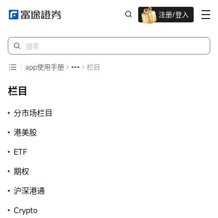
注册/登入
迎新重磅礼 股票/BTC等任你选!
app使用手册
栏目
栏目
分市场栏目
港美股
ETF
期权
沪深港通
Crypto