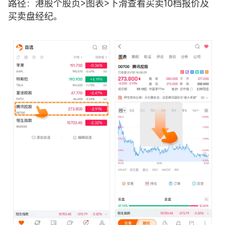
路径：港股个股页>图表>下滑查看买卖10档报价及
买卖盘经纪。