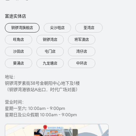
富途实体店
铜锣湾旗舰店
尖沙咀店
荃湾店
旺角店
铜锣湾店
将军澳店
沙田店
屯门店
湾仔店
葵涌店
九龙塘店
中环店
地址：
铜锣湾罗素街38号金朝阳中心地下及1楼
（铜锣湾港铁站A出口，时代广场对面）
营业时间：
星期一至六: 10:00am - 9:00pm
星期日及公众假期 10:00am - 9:00pm