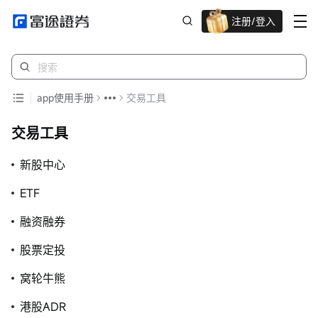
注册/登入
迎新重磅礼 股票/BTC等任你选!
app使用手册
交易工具
交易工具
新股中心
ETF
融资融券
股票定投
窝轮牛熊
港股ADR