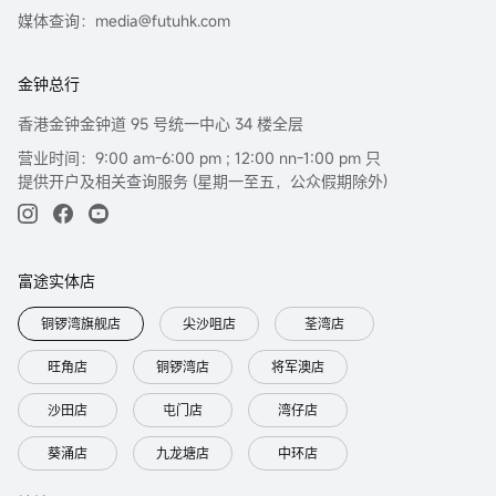
媒体查询：media@futuhk.com
金钟总行
香港金钟金钟道 95 号统一中心 34 楼全层
营业时间：9:00 am-6:00 pm ; 12:00 nn-1:00 pm 只
提供开户及相关查询服务 (星期一至五，公众假期除外)
富途实体店
铜锣湾旗舰店
尖沙咀店
荃湾店
旺角店
铜锣湾店
将军澳店
沙田店
屯门店
湾仔店
葵涌店
九龙塘店
中环店