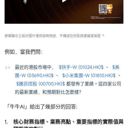
。
屏幕顯示之設計圖片僅供說明用途，不構成任何投資建議或保證
例如，當我們問：
最近的港股市場中，
$快手-W (01024.HK)$
、
$美
團-W (03690.HK)$
、
$小米集團-W (01810.HK)$
、
$騰訊控股 (00700.HK)$
都發佈了業績。這四家公司
的最新業績，和預期對比怎麼樣？
「牛牛AI」給出了幾部分的回答:
核心財務指標、業務亮點、重要指標的實際值與