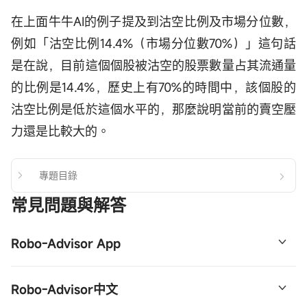
在上面牛牛AI的例子提及到沽空比例及市場分位數，
例如「沽空比例14.4%（市場分位數70%）」這句話
是在說，目前這個個股被沽空的股票數量占其流通量
的比例是14.4%，歷史上有70%的時間中，該個股的
沽空比例是低於這個水平的，那麼說明當前的賣空壓
力還是比較大的。
專題目錄
常見問題與解答
Robo-Advisor App
在富途牛牛，你可以點擊【理財 - 智能投顧】，填寫基本
Robo-Advisor中文
資料及投資風險承受能力及偏好，便可以開始使用 Robo 