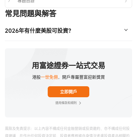
專題目錄
常見問題與解答
2026年有什麼美股可投資？
富途證券首席分析師譚智樂表示，外太空、能源、無人駕
駛、人型機械人這四個板塊是現時美股上最熱門的投資主
題，涉及更長遠的發展佈局，但關鍵點是有可能於未來1-3
用富途證券一站式交易
年開始呈現商業化或規模化階段。這導致他們的風險甚高，
港股
一世免佣
，開戶專屬豐富迎新獎賞
但同時能來可觀的潛在回報。
立即開戶
適用條款和細則
風險及免責提示：以上內容不構成任何金融營銷或投資邀約，亦不構成任何投
資建議，在作出任何投資決定前，投資者應根據自身情況考慮投資產品相關的