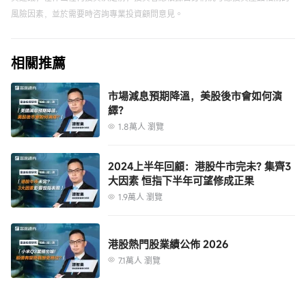
風險因素，並於需要時咨詢專業投資顧問意見。
相關推薦
市場減息預期降溫，美股後市會如何演
繹?
1.8萬人 瀏覽
2024上半年回顧：港股牛市完未? 集齊3
大因素 恒指下半年可望修成正果
1.9萬人 瀏覽
港股熱門股業績公佈 2026
7.1萬人 瀏覽