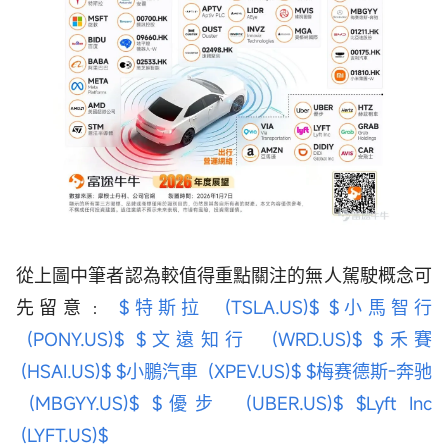
從上圖中筆者認為較值得重點關注的無人駕駛概念可
先留意﹕
$特斯拉 (TSLA.US)$
$小馬智行
(PONY.US)$
$文遠知行 (WRD.US)$
$禾賽
(HSAI.US)$
$小鵬汽車 (XPEV.US)$
$梅赛德斯-奔驰
(MBGYY.US)$
$優步 (UBER.US)$
$Lyft Inc
(LYFT.US)$