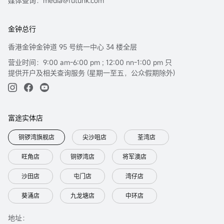
媒体查询：media@futuhk.com
| 可用性 |
对部分的司法管辖区或国家而言，分发，发行或使用本报告会抵触当地法律，
金钟总行
法则，规定，或其它注册或发牌的规例。本报告不是旨在向该等司法管辖区或
国家的任何人或实体分发或由其使用。
香港金钟金钟道 95 号统一中心 34 楼全层
此处包含的信息是基于富途证券认为之准确的来源。富途证券（或其附属公司
营业时间：9:00 am-6:00 pm ; 12:00 nn-1:00 pm 只
或员工）可能在相关投资产品中拥有头寸及交易。 富途集团及/或相关人士对投
提供开户及相关查询服务 (星期一至五，公众假期除外)
资者因使用本报告或依赖其所载资讯而引起的一切可能损失，概不承担任何法
律责任。
有关不同产品风险的详细信息，请访问http://www.futuhk.com上的风险披露声
富途实体店
明。
本报告以中英文书写，两种文本具同等效力。若两种文本有矛盾之处，则应以
铜锣湾旗舰店
尖沙咀店
荃湾店
英文版本为准。
旺角店
铜锣湾店
将军澳店
沙田店
屯门店
湾仔店
葵涌店
九龙塘店
中环店
地址：