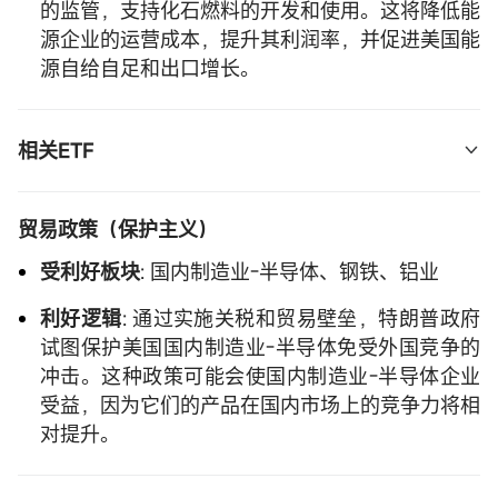
的监管，支持化石燃料的开发和使用。这将降低能
Development ETF(PAVE.US)$
源企业的运营成本，提升其利润率，并促进美国能
源自给自足和出口增长。
重型机械制造商
:   
$工业指数ETF-SPDR(XLI.US)$
,   
$工业股指数ETF-Vanguard(VIS.US)$
相关ETF
页岩油
:
$标普油气开采指数ETF-
贸易政策（保护主义）
SPDR(XOP.US)$
,
$iShares安硕美国油气勘探与
受利好板块
: 国内制造业-半导体、钢铁、铝业
生产ETF(IEO.US)$
利好逻辑
: 通过实施关税和贸易壁垒，特朗普政府
试图保护美国国内制造业-半导体免受外国竞争的
冲击。这种政策可能会使国内制造业-半导体企业
受益，因为它们的产品在国内市场上的竞争力将相
对提升。