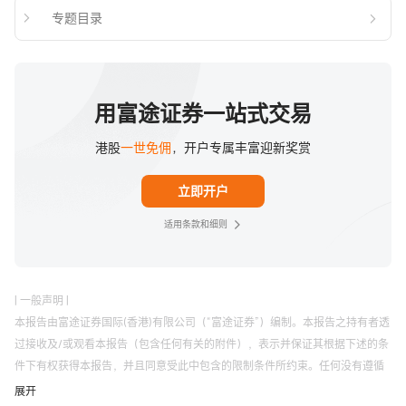
专题目录
用富途证券一站式交易
港股
一世免佣
，开户专属丰富迎新奖赏
立即开户
适用条款和细则
| 一般声明 |
本报告由富途证券国际(香港)有限公司（“富途证券”）编制。本报告之持有者透
过接收及/或观看本报告（包含任何有关的附件），表示并保证其根据下述的条
件下有权获得本报告，并且同意受此中包含的限制条件所约束。任何没有遵循
这些限制的情况可能构成违反有关法律。
展开