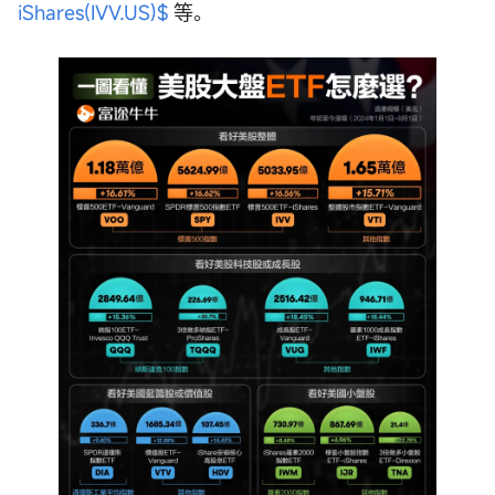
iShares(IVV.US)$
等。