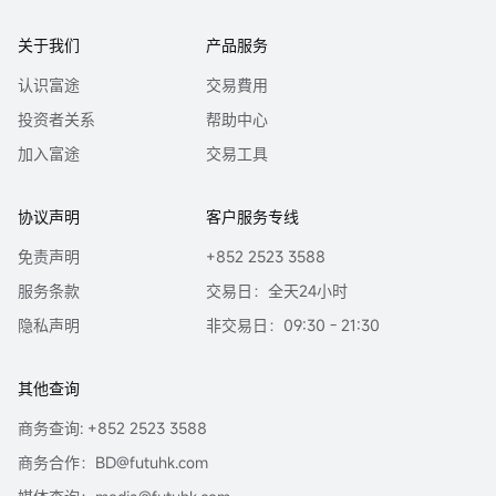
本报告由受香港证券和期货委员会监管的富途证券于香港提供。香港的投资者
若有任何关于富途证券研究报告的问题请直接联系富途证券。本报告作者所持
关于我们
产品服务
香港证监会牌照的中央编号已披露在报告首页的作者姓名旁。
认识富途
交易費用
本报告中的任何内容均不得解释为购买或出售证券的要约或邀请。任何决定购
投资者关系
帮助中心
买本研究报告中所提及的证券都应考虑到现有的公开信息，包括任何有关此类
证券的招股说明书等。
加入富途
交易工具
| 分析员保证 |
主要负责撰写本报告的分析员确认 (i) 本报告所表达的意见都准确地反映他/她
协议声明
客户服务专线
对本研究报告所评论的上市法团的个人观点; 及 (ii) 他/她过往，现在或将来，直
接或间接，所收取之报酬没有任何部份是与他/她在本报告所表达之特别推荐或
免责声明
+852 2523 3588
观点有关连的。
服务条款
交易日：全天24小时
分析员确认分析员本人及其有联系者均没有在研究报告发出前30 日内及在研究
隐私声明
非交易日：09:30 - 21:30
报告发出后3个营业日内交易报告内所述的上市法团及其相关证券。
| 利益披露声明 |
报告作者为香港证监会持牌人士，分析员本人或其有联系者并未担任本研究报
其他查询
告所评论的上市法团高级管理人员，也未持有其任何财务权益。
商务查询: +852 2523 3588
本报告中，富途证券并无持有该上市公司市值的1％或以上的任何财务权益，在
商务合作：BD@futuhk.com
过去12个月内与该公司并无投资银行关系。本公司员工均非该上市公司的雇
员。