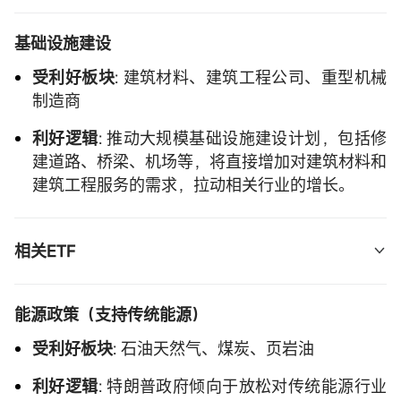
企业整体、尤其是大型跨国公司
:   
$标普500ETF-
基础设施建设
SPDR(SPY.US)$
，  
$纳指100ETF-Invesco QQQ 
受利好板块
: 建筑材料、建筑工程公司、重型机械
Trust(QQQ.US)$
制造商
小型企业
:   
$罗素2000ETF-iShares(IWM.US)$
利好逻辑
: 推动大规模基础设施建设计划，包括修
$小盘股ETF-Vanguard(VB.US)$
建道路、桥梁、机场等，将直接增加对建筑材料和
建筑工程服务的需求，拉动相关行业的增长。
相关ETF
建筑材料
:   
$SPDR原物料类ETF(XLB.US)$
 ,   
$基
能源政策（支持传统能源）
础材料ETF-iShares(IYM.US)$
受利好板块
: 石油天然气、煤炭、页岩油
建筑工程公司
:   
$iShares U.S. Infrastructure 
利好逻辑
: 特朗普政府倾向于放松对传统能源行业
ETF(IFRA.US)$
 ,  
$Global X US Infrastructure 