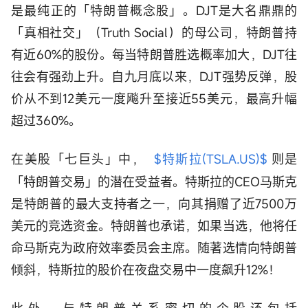
是最纯正的「特朗普概念股」。DJT是大名鼎鼎的
「真相社交」（Truth Social）的母公司，特朗普持
有近60%的股份。每当特朗普胜选概率加大，DJT往
往会有强劲上升。自九月底以来，DJT强势反弹，股
价从不到12美元一度飚升至接近55美元，最高升幅
超过360%。
在美股「七巨头」中，
$特斯拉(TSLA.US)$
则是
「特朗普交易」的潜在受益者。特斯拉的CEO马斯克
是特朗普的最大支持者之一，向其捐赠了近7500万
美元的竞选资金。特朗普也承诺，如果当选，他将任
命马斯克为政府效率委员会主席。随著选情向特朗普
倾斜，特斯拉的股价在夜盘交易中一度飙升12%！
此外，与特朗普关系密切的个股还包括