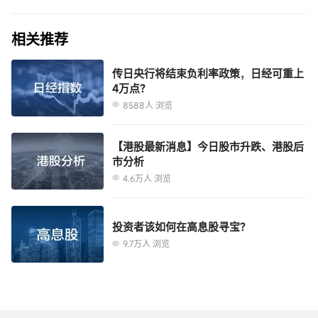
未经富途证券事先以书面同意，本报告及其中所载的资料不得以任何形式（i）
复制，复印或储存，或者（ii）直接或者间接分发或者转交予任何其它人作任何
相关推荐
用途。富途证券对因使用本报告中包含的材料而导致的任何直接或间接损失概
不负责。
本报告内的资料来自富途证券在报告发行时相信为正确及可靠的来源，惟本报
传日央行将结束负利率政策，日经可重上
4万点?
告并非旨在包含投资者所需要的所有信息，并可能受送递延误，阻碍或拦截等
因素所影响。富途证券不明示或暗示地保证或表示任何该等资料或意见的足够
8588人 浏览
性，准确性，完整性，可靠性或公平性。因此，富途证券及其关连公司（统称
“富途集团”）均不会就由于任何第三方在依赖本报告的内容时所作的行为而导
本报告之观点、推荐、建议和意见均不一定反映富途证券或其关连公司的立
【港股最新消息】今日股市升跌、港股后
致的任何类型的损失（包括但不限于任何直接的，间接的，随之而发生的损
场，亦可在没有提供通知的情况下随时更改，富途证券亦无责任提供任何有关
市分析
失）而负上任何责任。
资料或意见之更新。
4.6万人 浏览
本报告只为一般性提供数据之性质，旨在供富途证券之客户作一般阅览之用，
而非考虑任何某特定收取者的特定投资目标，财务状况或任何特别需要。本报
告内的任何资料或意见均不构成或被视为富途集团的任何成员作出提议，建议
投资者该如何在高息股寻宝?
或征求购入或出售任何证券，有关投资或其它金融证券。本报告所提及之产品
9.7万人 浏览
未必适合所有投资者，阅览本报告的人士应在作出任何投资决策时须充分考虑
本报告提供给某接收人是基于该接收人被认为有能力独立评估投资风险并就投
相关因素并寻求专业建议。
资决策能行使独立判断。投资的独立判断是指，投资决策是投资者自身基于对
潜在投资的目标、需求、 机会、风险、市场因素及其他投资考虑而独立做出
的。