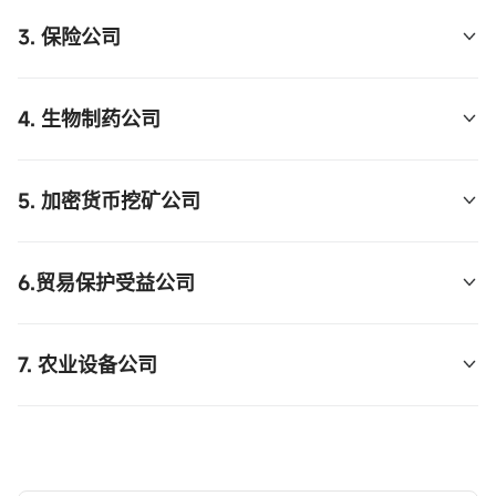
受益公司
: 银行、资产管理公司。
逻辑
: 特朗普政府支持传统能源行业，放松监管，鼓
3. 保险公司
励天然气的开采和使用。
受益公司
: 天然气生产公司及相关设备制造商。
逻辑
: 特朗普政府在金融监管和医保政策上的调整可
4. 生物制药公司
能利好保险行业。
受益公司
: 各类保险公司。
逻辑
: 特朗普政府对医药市场的政策调整，包括降低
5. 加密货币挖矿公司
药品价格和改革医保系统。
受益公司
: 制药公司、医疗设备制造商。
逻辑
: 特朗普政府的部分政策可能对加密货币市场产
6.贸易保护受益公司
生影响，尤其是在金融监管领域的调整。
受益公司
: 加密货币挖矿公司及相关技术公司。
逻辑
: 特朗普推行贸易保护主义，通过加征关税保护
7. 农业设备公司
国内制造业-半导体。
受益公司
: 钢铁、铝业等受贸易保护的制造企业。
逻辑
: 特朗普政府的农业政策和贸易政策可能影响农
业设备的需求。
受益公司
: 农业设备制造商。