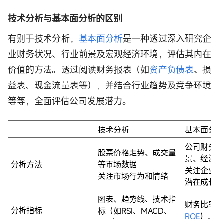
技术分析与基本面分析的区别
有别于技术分析，
基本面分析
是一种透过深入研究企
业财务状况、行业前景及宏观经济环境，评估其内在
价值的方法。透过阅读财务报表（如
资产负债表
、损
益表、现金流量表等），并结合行业趋势及竞争环境
等等，全面评估公司发展潜力。
技术分析
基本面分
公司财务
股票价格走势、成交量
景、经济
分析方法
等市场数据
关注企业
关注市场行为和情绪
潜在成长
图表、趋势线、技术指
财务比率
分析指标
标（如RSI、MACD、
ROE
）、