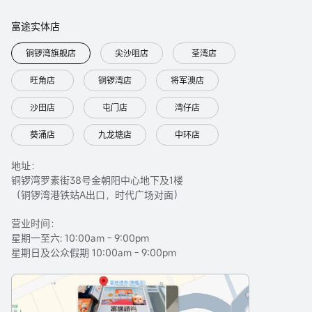
富途实体店
铜锣湾旗舰店
尖沙咀店
荃湾店
旺角店
铜锣湾店
将军澳店
沙田店
屯门店
湾仔店
葵涌店
九龙塘店
中环店
地址：
铜锣湾罗素街38号金朝阳中心地下及1楼
（铜锣湾港铁站A出口，时代广场对面）
营业时间：
星期一至六: 10:00am - 9:00pm
星期日及公众假期 10:00am - 9:00pm