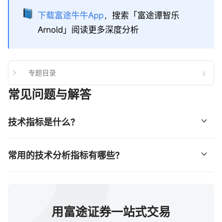
下载富途牛牛App
，搜索「富途谭智乐
Arnold」阅读更多深度分析
专题目录
常见问题与解答
技术指标是什么？
技术指标是用于分析和预测金融市场价格走势的计算工具。
常用的技术分析指标有哪些？
这些指标基于历史价格、交易量等数据，帮助投资者识别市
场趋势、买卖信号以及潜在的支撑和压力位。
技术分析指标种类繁多，常见的包括：移动平均线
（MA）、相对强弱指数（RSI）、保力加通道（BOLL）、
平滑异同移动平均线（MACD）等等。你可以点击这里了解
用富途证券一站式交易
更多指标。