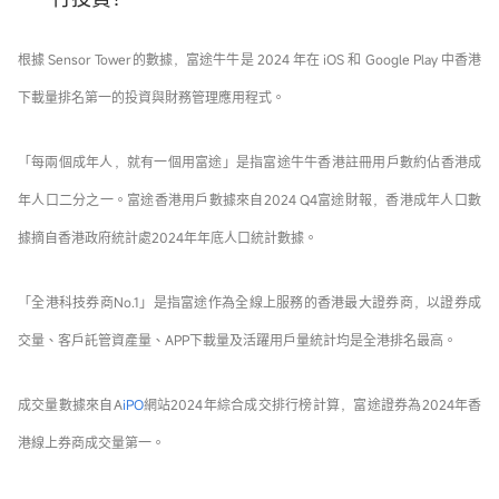
根據 Sensor Tower的數據，富途牛牛是 2024 年在 iOS 和 Google Play 中香港
下載量排名第一的投資與財務管理應用程式。
「每兩個成年人，就有一個用富途」是指富途牛牛香港註冊用戶數約佔香港成
年人口二分之一。富途香港用戶數據來自2024 Q4富途財報，香港成年人口數
據摘自香港政府統計處2024年年底人口統計數據。
「全港科技券商No.1」是指富途作為全線上服務的香港最大證券商，以證券成
交量、客戶託管資產量、APP下載量及活躍用戶量統計均是全港排名最高。
成交量數據來自A
iPO
網站2024年綜合成交排行榜計算，富途證券為2024年香
港線上券商成交量第一。