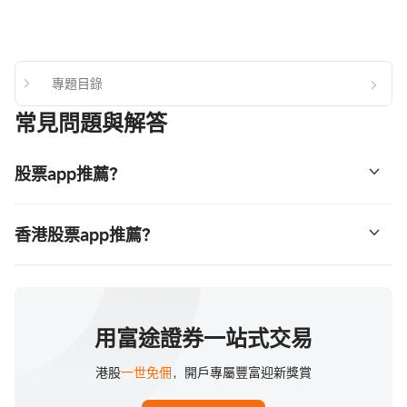
專題目錄
常見問題與解答
股票app推薦？
富途牛牛是富途自家研發的一站式投資App。富途憑藉創新
香港股票app推薦？
金融科技，為投資者帶來超越一般傳統平台的交易體驗。富
途牛牛是一個功能全面的投資股票App，提供全球主要市場
無論你是投資新手還是經驗豐富的投資者，富途牛牛都是一
的交易服務，涵蓋實體資產（如港股、美股、A股、期權、
個好選擇！它提供全面的功能，幫助你更方便管理投資組
基金等）以及虛擬資產（如加密貨幣）。
合。目前，香港每2個成年人就已經有1個使用富途牛牛！
用富途證券一站式交易
港股
一世免佣
，開戶專屬豐富迎新獎賞