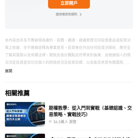
立即開戶
適用條款和細則
本內容並非及不應被視為邀約、招攬、邀請、建議買賣任何投資產品或投資決
策之依據，亦不應被詮釋為專業意見。投資者在作出任何投資決策前，應完全
了解其風險以及有關法律、賦稅及會計觀點及所帶來的後果，並根據個人的情
況決定投資是否切合個人的財政狀況及投資目標，以及能否承受有關風險，必
要時應尋求適當的專業意見。
富途應用程序、網站及活動頁面上展示的來源自第三方的信息僅供參考，不構
展開
成任何推薦。
以上內容不代表富途的任何立場，不構成與富途相關的任何投資建議。在作出
相關推薦
任何投資決定前，投資者應根據自身情況考慮投資產品相關的風險因素，並於
需要時咨詢專業投資顧問意見。富途竭力但不能證實上述內容的真實性、準確
性和原創性，對此富途不做任何保證和承諾。
期權教學：從入門到實戰（基礎認識、交
易策略、實戰技巧）
「富途牛牛」是一站式金融投資交易平台，證券服務由富途證券國際(香港)有限
公司提供。
36.5萬人 瀏覽