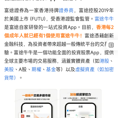
富途證券為一家香港持牌
證券商
，富途控股2019年
於美國上市 (FUTU)，受香港證監會監管。
富途牛牛
是富途自家研發的一站式投資App。目前，
香港每2
個成年人就已經有1個使用富途牛牛！
富途憑藉創新
金融科技，為投資者帶來超越一般傳統平台的交易體
驗。富途牛牛是一個功能全面的投資股票App，提供
全球主要市場的交易服務，涵蓋實體資產（如
港股
、
美股
、A股、
期權
、
基金
等）以及
虛擬資產（如加密
貨幣）
。