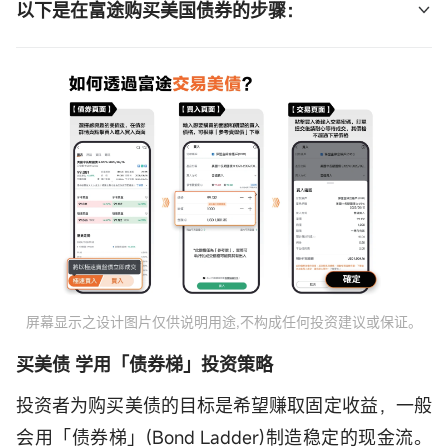
以下是在富途购买美国债券的步骤：
您需要一个能够交易美债的平台，前往
富途官
网
，并注册一个新账户。
（立即注册）
资金入帐 填写个人和财务细节，然后通过银行转
账、提款卡或使用Apple/Google Pay入账。
（立
即入金）
下载富途牛牛App并登入。
（立即下载）
通过债券首页或搜索选中想要交易的债券后，在
屏幕显示之设计图片仅供说明用途,不构成任何投资建议或保证。
债券详情页点击【买入】
买美债 学用「债券梯」投资策略
输入想要购买的面值和期望的买入价格，可根据
投资者为购买美债的目标是希望赚取固定收益，一般
“参考卖盘价”下单。 （此价格仅为“参考价”，实
会用「债券梯」(Bond Ladder)制造稳定的现金流。