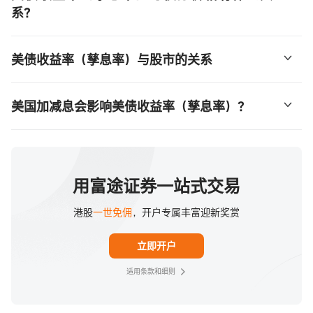
系？
收益率（孳息率）与债券价格相辅相承成，一般出现以下的
美债收益率（孳息率）与股市的关系
情况：
1.若按票面值（即「票面价」或「平价」）买入债券并持有
美债收益率（美债孳息率）与股市的关系可算是扑朔迷离，
至到期日，收益率（孳息率）将与票面息率相同。
美国加减息会影响美债收益率（孳息率）？
有时是正相关，有时是负相关。
2.若以高于票面值的价格（即「溢价」）买入债券，收益率
美债收益率（孳息率）的升跌受著不同因素影响，其中之一
（孳息率）将低于票面息率。
以近期的美股走势为例，8月份以来的纳斯达克指数与10年
就是美国加减息口。
3.若以低于票面值的价格（即「折让价」或「贴现价」）买
期美国国债收益率（孳息率）呈现出非常明显的负相关，收
入债券，收益率（孳息率）将高于票面息率。
用富途证券一站式交易
益率（孳息率）飙升，但纳斯达克指数维持低位水平。出现
根据美国加息历史，美国联储局从2022年3月起至2023年7
这个情况的原因，很大程度是由于美债收益率（孳息率）的
港股
一世免佣
，开户专属丰富迎新奖赏
月27日，连续加息11次。而美国加息会连带美债收益率（孳
超乎预期地攀升。未来（2024）美股能否持续，也需要重
息率）上升，变相令债价下跌。故最近2023年11月2日联储
点留意美债收益率（孳息率）的变动。
立即开户
局宣布终止加息，都稍为暂停了美债收益率（孳息率）的升
势。
适用条款和细则