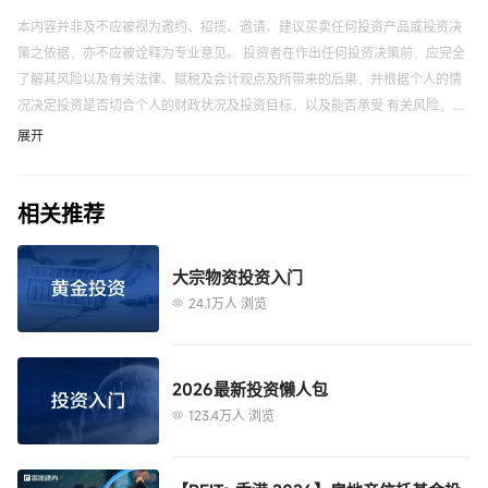
本内容并非及不应被视为邀约、招揽、邀请、建议买卖任何投资产品或投资决
策之依据，亦不应被诠释为专业意见。 投资者在作出任何投资决策前，应完全
了解其风险以及有关法律、赋税及会计观点及所带来的后果，并根据个人的情
况决定投资是否切合个人的财政状况及投资目标，以及能否承受 有关风险，必
要时应寻求适当的专业意见。
富途应用程序、网站及活动页面上展示的来源自第三方的信息仅供参考，不构
展开
成任何推荐。
以上内容不代表富途的任何立场，不构成与富途相关的任何投资建议。 在作出
相关推荐
任何投资决定前，投资者应根据自身情况考虑投资产品相关的风险因素，并于
需要时咨询专业投资顾问意见。 富途竭力但不能证实上述内容的真实性、准确
性和原创性，对此富途不做任何保证和承诺。
大宗物资投资入门
「富途牛牛」是一站式金融投资交易平台，证券服务由富途证券国际(香港)有限
24.1万人 浏览
公司提供。
2026最新投资懒人包
123.4万人 浏览