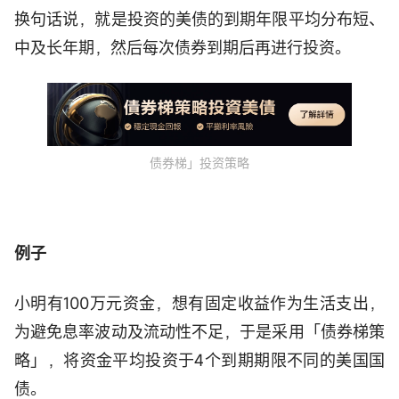
际可执行的成交价格可能与其有出入。）
换句话说，就是投资的美债的到期年限平均分布短、
点击【买入】- 输入交易密码，订单提交成功后
中及长年期，然后每次债券到期后再进行投资。
请耐心等待交易撮合，成交价格将不超过下单价
格
*请注意，在交易之前，请确保已了解所有相关的收
债券梯」投资策略
费和条款细则。富途证券可能会按账户类型和交易
量，收取部分交易费用。
例子
小明有100万元资金，想有固定收益作为生活支出，
为避免息率波动及流动性不足，于是采用「债券梯策
略」，将资金平均投资于4个到期期限不同的美国国
债。