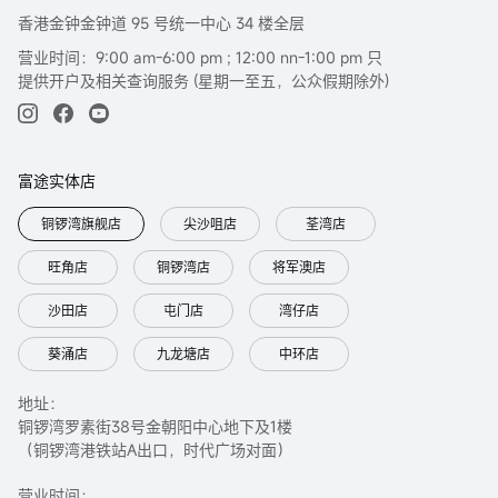
香港金钟金钟道 95 号统一中心 34 楼全层
营业时间：9:00 am-6:00 pm ; 12:00 nn-1:00 pm 只
提供开户及相关查询服务 (星期一至五，公众假期除外)
富途实体店
铜锣湾旗舰店
尖沙咀店
荃湾店
旺角店
铜锣湾店
将军澳店
沙田店
屯门店
湾仔店
葵涌店
九龙塘店
中环店
地址：
铜锣湾罗素街38号金朝阳中心地下及1楼
（铜锣湾港铁站A出口，时代广场对面）
营业时间：