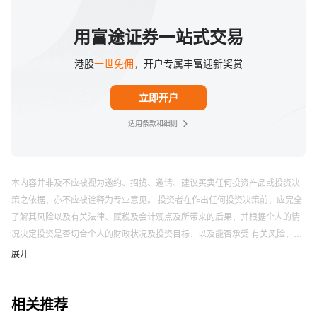
长期投资，定期获取稳定利息，那么直接投资债券更适合你
的需求；假设你是为了中短期资产配置而投资债券，或可能
用富途证券一站式交易
在一年内交易多次，那么投资债券ETF相对更为便利。
港股
一世免佣
，开户专属丰富迎新奖赏
立即开户
适用条款和细则
本内容并非及不应被视为邀约、招揽、邀请、建议买卖任何投资产品或投资决
策之依据，亦不应被诠释为专业意见。 投资者在作出任何投资决策前，应完全
了解其风险以及有关法律、赋税及会计观点及所带来的后果，并根据个人的情
况决定投资是否切合个人的财政状况及投资目标，以及能否承受 有关风险，必
要时应寻求适当的专业意见。
富途应用程序、网站及活动页面上展示的来源自第三方的信息仅供参考，不构
展开
成任何推荐。
以上内容不代表富途的任何立场，不构成与富途相关的任何投资建议。 在作出
相关推荐
任何投资决定前，投资者应根据自身情况考虑投资产品相关的风险因素，并于