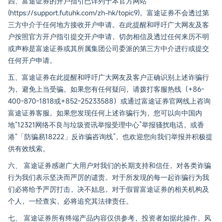
四、富途证券的开户指引已详列于本官方网站
(https://support.futuhk.com/zh-hk/topic9)。富途证券不会透过第
三方中介于任何地方接收开户申请。在此提醒和呼吁广大网友及客
户按照官方开户指引提交开户申请，切勿相信及透过任何来历不明
或声称是富途证券或其所属集团公司委派的第三方中介进行或提交
任何开户申请。
五、富途证券在此提醒和呼吁广大网友及客户正确识别上述诈骗行
为，避免上当受骗。如果您有任何疑问，请拨打客服热线（+86-
400-870-1818或+852-25233588）或通过富途证券官网线上咨询
富途证券客服。如果您发现任何上述诈骗行为，您可以向中国内
地“12321网络不良与垃圾资讯举报受理中心”举报骚扰电话，或香
港“「防骗易18222」反诈骗咨询线”，也欢迎您向我们举报并积极提
供有效线索。
六、 富途证券感谢广大用户对我们的长期支持和信任，对各类诈骗
行为我们表示坚决而严厉的谴责。对于所发现的每一起诈骗行为我
们必将给予严厉打击，决不姑息，对于假冒富途证券的相关机构及
个人，一经查实，必将追究其法律责任。
七、 富途证券所有终端产品内容仅供参考，投资者如据此操作，风