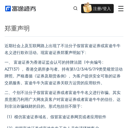
注册/登入
迎新重磅礼 股票/BTC等任你选!
郑重声明
近期社会上及互联网路上出现了不法分子假冒富途证券或富途牛牛
名义进行欺诈活动，现富途证券郑重声明如下：
一、 富途证券为香港证监会认可的持牌法团（中央编号：
AZT137），香港交易所参与者。持有第1/2/3/4/5/7/9类受规管活动
牌照，严格遵循《证券及期货条例》，为客户提供安全可靠的证券
交易服务。富途牛牛为富途证券关联方运营的应用软件。
二、个别不法分子假冒富途证券或者富途牛牛名义进行诈骗，其实
质意图乃利用广大网友及客户对富途证券或者富途牛牛的信任，达
到非法诈骗钱财的目的。形式包括但不限于：
（1）模仿富途证券域名，假冒富途证券网页或者应用软件