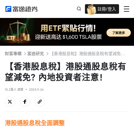
註冊/登入
迎新驚喜賞 股票/BTC等任你揀!
財富專欄
富途研究
【香港股息稅】港股通股息稅有望減免? 內地投資者注意！
【香港股息稅】港股通股息稅有
望減免? 內地投資者注意！
10.2萬人 瀏覽
2024.11.26
港股通
股息稅
全面調整