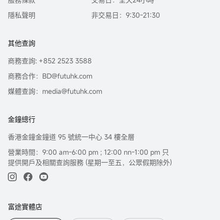
普500價值股ETF-Vanguard (VOOV.US)$
$標普500ETF博時 
(513500.SH)$
$標普500ETF南方 (513650.SH)$
$標普500波
隱私聲明
非交易日：9:30-21:30
動率指數 (.VIX.US)$
$1.5倍做多短期期貨恐慌指數ETF-
Proshares (UVXY.US)$
$做空波動率指數短期期貨ETF-
ProShares (SVXY.US)$
$短期期貨恐慌指數ETF-Proshares 
其他查詢
(VIXY.US)$
$標普500短期期貨恐慌指數ETN-iPath (VXX.US)$
$Proshares VIX中期期貨ETF (VIXM.US)$
$恐慌中期做多ETF-
商務查詢: +852 2523 3588
iPath S&P (VXZ.US)$
$納指100ETF-Invesco QQQ Trust 
商務合作：BD@futuhk.com
(QQQ.US)$
$2倍做多納斯達克100指數ETF-ProShares 
(QLD.US)$
$三倍做多納指ETF-ProShares (TQQQ.US)$
媒體查詢：media@futuhk.com
$Pacific Smiles Group Ltd(已除牌) (PSQ.AU)$
$做空納斯達
克100指數ETF-ProShares (PSQ.US)$
$ProShares兩倍做空
納斯達克指數ETF (QID.US)$
$三倍做空納指ETF-ProShares 
金鐘總行
(SQQQ.US)$
$納斯達克ETF華夏 (513300.SH)$
$納斯達克
ETF華安 (159632.SZ)$
$道瓊斯工業平均指數ETF-State 
香港金鐘金鐘道 95 號統一中心 34 樓全層
Street SPDR (DIA.US)$
$2倍做多道指ETF-Proshares 
營業時間：9:00 am-6:00 pm ; 12:00 nn-1:00 pm 只
(DDM.US)$
$三倍做空道指30ETF-ProShares (SDOW.US)$
提供開戶及相關查詢服務 (星期一至五，公眾假期除外)
$道指ETF-ProShares做空 (DOG.US)$
$三倍做空道指30ETF-
ProShares (SDOW.US)$
$羅素2000ETF-iShares (IWM.US)$
$羅素2000成長股指數ETF-iShares (IWO.US)$
$羅素2000價
值股指數ETF-iShares (IWN.US)$
$2倍做多羅素2000指數
ETF-ProShares (UWM.US)$
$3倍做多小盤股ETF-Direxion 
富途實體店
(TNA.US)$
$羅素2000做空-ProShares (RWM.US)$
$2倍做
空羅素2000指數ETF-ProShares (TWM.US)$
$3倍做空小盤