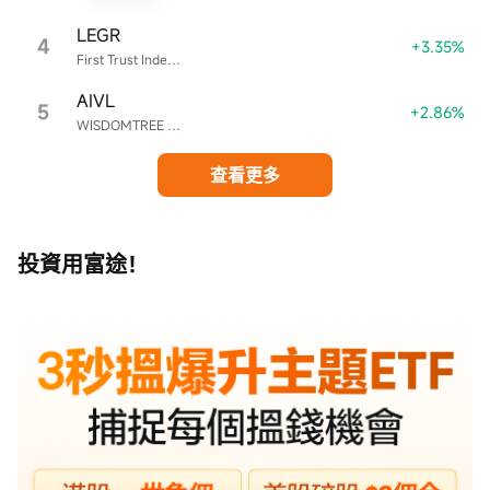
法則，規定，或其它註冊或發牌的規例。本報告不是旨在向該等司法管轄區或
LEGR
4
+3.35%
國家的任何人或實體分發或由其使用。
First Trust Index Digital Transaction & Process Technology ETF
此處包含的信息是基於富途證券認為之準確的來源。富途證券（或其附屬公司
AIVL
或員工）可能在相關投資產品中擁有頭寸及交易。富途集團及/或相關人士對投
5
+2.86%
WISDOMTREE U.S. AI ENHANCED VALUE FUND
資者因使用本報告或依賴其所載資訊而引起的一切可能損失，概不承擔任何法
律責任。
查看更多
有關不同產品風險的詳細信息，請訪問http://www.futuhk.com上的風險披露聲
明。
本報告以中英文書寫，兩種文本具同等效力。若兩種文本有矛盾之處，則應以
英文版本為準。
投資用富途！