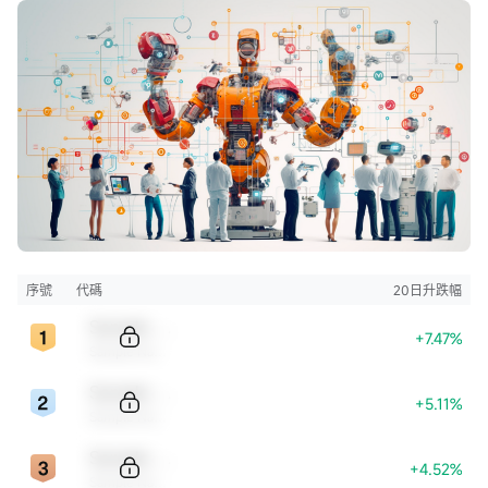
香港證監會牌照的中央編號已披露在報告首頁的作者姓名旁。
本報告中的任何內容均不得解釋為購買或出售證券的要約或邀請。任何決定購
買本研究報告中所提及的證券都應考慮到現有的公開信息，包括任何有關此類
證券的招股說明書等。
| 分析員保證 |
主要負責撰寫本報告的分析員確認 (i) 本報告所表達的意見都準確地反映他/她
對本研究報告所評論的上市法團的個人觀點; 及 (ii) 他/她過往，現在或將來，直
接或間接，所收取之報酬沒有任何部份是與他/她在本報告所表達之特別推薦或
觀點有關連的。
分析員確認分析員本人及其有聯繫者均沒有在研究報告發出前30 日內及在研究
報告發出後3個營業日內交易報告內所述的上市法團及其相關證券。
序號
代碼
20日升跌幅
| 利益披露聲明 |
Sample Code
報告作者為香港證監會持牌人士，分析員本人或其有聯繫者並未擔任本研究報
+7.47%
Sample Name
告所評論的上市法團高級管理人員，也未持有其任何財務權益。
本報告中，富途證券並無持有該上市公司市值的1％或以上的任何財務權益，在
Sample Code
+5.11%
過去12個月內與該公司並無投資銀行關係。本公司員工均非該上市公司的僱
Sample Name
員。
Sample Code
| 可用性 |
+4.52%
Sample Name
對部分的司法管轄區或國家而言，分發，發行或使用本報告會抵觸當地法律，