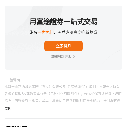
對於內地的個人投資者，通過港股通投資香港聯交所上市H
股取得的股息紅利，H股公司根據20%的稅率代扣個人所得
稅；投資香港聯交所上市的非H股取得的股息紅利，由中國
用富途證券一站式交易
結算根據20%的稅率代扣個人所得稅。也就是說，不管什麼
港股
一世免佣
，開戶專屬豐富迎新獎賞
股票，對於港股通帳戶投資者來說統一徵收20%的利息稅。
立即開戶
適用條款和細則
| 一般聲明 |
本報告由富途證券國際（香港）有限公司（“富途證券”）編制。本報告之持有
者透過接收及/或觀看本報告（包含任何有關附件），表示並保證其根據下述的
條件下有權獲得本報告，並且同意受此中包含的限制條件所約束。任何沒有遵
循這些限制的情況可能構成違反有關法律。
展開
未經富途證券事先以書面同意，本報告及其中所載的資料不得以任何形式（i）
複製，複印或儲存，或者（ii）直接或者間接分發或者轉交予任何其它人作任何