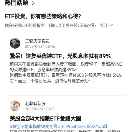
熱門話題
ETF投資，你有哪些策略和心得？
你在投資ETF的過程中，總結出了哪些技巧和心得？
展开
二套房研究员
2025/01/24 08:46
驚呆！這隻英偉達ETF，光股息率就有89%
前兩天在投資群裏看到有人發了張圖，說發現了一隻超高分紅
的英偉達ETF，股息率居然高達89%~
這個數字着實抓眼球，畢竟現在標普500的股息率也就1.5%左
右。而且，不僅股息高，還每個月穩定分紅~
帶着好奇心，我去查了下這隻ETF的詳細資料，發現這是
YieldMax旗下的個股期權收益策略系列ETF
這是個主動型個股系列ETF，標的產品不僅有英偉達
（NVDY）、還有特斯拉（TSLY）、蘋果（APLY）、亞馬遜
老郭聊新股
（AMZY）、Meta（FBY）、谷歌（GOOY），微軟
2023/06/05 01:12
（MSFO）等
美股全部4大指數ETF彙總大圖
熱門科技股可以說是一個都沒落下，而且股息率都很高，其中
以特斯拉爲標的的TSLY截至12月26日的股息率竟然高達
$做空波動率指數短期期貨ETF-ProShares (SVXY.US)$
114.82%！
這是全部美股四個指數的ETF的總結，我做了一張圖，這期的