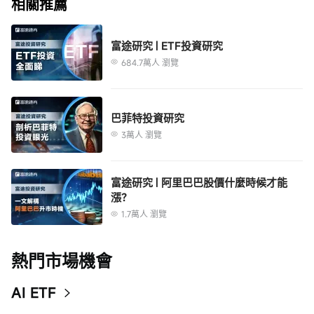
相關推薦
用途。富途證券對因使用本報告中包含的材料而導致的任何直接或間接損失概
不負責。
本報告內的資料來自富途證券在報告發行時相信為正確及可靠的來源，惟本報
富途研究 | ETF投資研究
告並非旨在包含投資者所需要的所有信息，並可能受送遞延誤，阻礙或攔截等
684.7萬人 瀏覽
因素所影響。富途證券不明示或暗示地保證或表示任何該等資料或意見的足夠
性，準確性，完整性，可靠性或公平性。因此，富途證券及其關連公司（統稱
“富途集團”）均不會就由於任何第三方在依賴本報告的內容時所作的行為而導
本報告之觀點、推薦、建議和意見均不一定反映富途證券或其關連公司的立
巴菲特投資研究
致的任何類型的損失（包括但不限於任何直接的，間接的，隨之而發生的損
場，亦可在沒有提供通知的情況下隨時更改，富途證券亦無責任提供任何有關
3萬人 瀏覽
失）而負上任何責任。
資料或意見之更新。
本報告只為一般性提供數據之性質，旨在供富途證券之客戶作一般閱覽之用，
而非考慮任何某特定收取者的特定投資目標，財務狀況或任何特別需要。本報
富途研究 | 阿里巴巴股價什麼時候才能
告內的任何資料或意見均不構成或被視為富途集團的任何成員作出提議，建議
漲？
或徵求購入或出售任何證券，有關投資或其它金融證券。本報告所提及之產品
1.7萬人 瀏覽
未必適合所有投資者，閱覽本報告的人士應在作出任何投資決策時須充分考慮
本報告提供給某接收人是基於該接收人被認為有能力獨立評估投資風險並就投
相關因素並尋求專業建議。
資決策能行使獨立判斷。投資的獨立判斷是指，投資決策是投資者自身基於對
潛在投資的目標、需求、機會、風險、市場因素及其他投資考慮而獨立做出
熱門市場機會
的。
本報告由受香港證券和期貨委員會監管的富途證券於香港提供。香港的投資者
AI ETF
若有任何關於富途證券研究報告的問題請直接聯繫富途證券。本報告作者所持