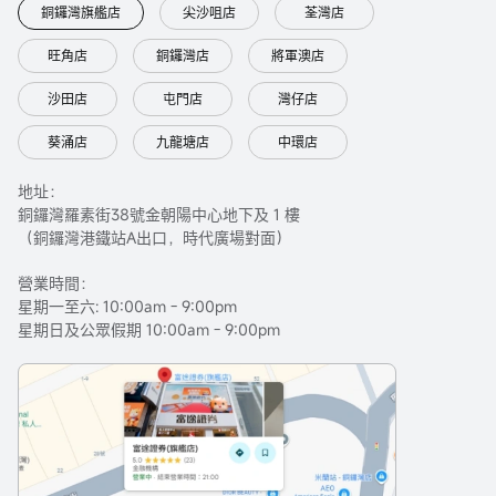
銅鑼灣旗艦店
尖沙咀店
荃灣店
股ETF-Direxion (TZA.US)$
$羅素1000指數ETF-iShares 
(IWB.US)$
$羅素3000ETF-iShares (IWV.US)$
$整體股市指
旺角店
銅鑼灣店
將軍澳店
數ETF-Vanguard (VTI.US)$
$ProShares UltraPro羅素2000 
(URTY.US)$
$3倍做空羅素2000指數ETF-ProShares 
沙田店
屯門店
灣仔店
(SRTY.US)$
$羅素2000指數ETF-Vanguard (VTWO.US)$
$嘉
信美國小盤股ETF (SCHA.US)$
$Invesco S&P Smallcap 600 
Pure Value ETF (RZV.US)$
葵涌店
九龍塘店
中環店
地址：
銅鑼灣羅素街38號金朝陽中心地下及 1 樓
（銅鑼灣港鐵站A出口，時代廣場對面）
營業時間：
星期一至六: 10:00am - 9:00pm
星期日及公眾假期 10:00am - 9:00pm