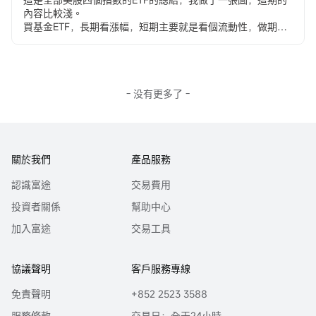
股息率爲什麼會這麼高？這樣的高股息是否可持續？以及，這
內容比較淺。
個系列的ETF值不值得入手？帶着這些問題，我仔細扒了扒
買基金ETF，長期看漲幅，短期主要就是看個流動性，做期權
YieldMax個股系列產品，背後的玩法還挺有意思~
也是一樣，儘量找流動性好的去做，流動性差的品種就等於和
以NVDY爲案例，簡單總結下這系列產品的特點：
做市商對敲，沒有玩家參與實在是好無聊。
– NVDY不是傳統的英偉達股票ETF，它的首要投資目標是通過
講解視頻放到Youtube了，能翻過來的就給支持一下吧。
期權溢價收益來實現股息收入
youtu.be/AwkBq8...
– NVDY的第二個投資目標才是參與英偉達股價的表...
接下的內容來我們好好談兩件事：①中概股和中概股的基
- 没有更多了 -
金，還有哪些期權是最好的。②三倍槓桿延期損耗和套戥問
題。
$標普500指數ETF-SPDR (SPY.US)$
$Stt Strt SPDR S&P 
500 ETF (SPY.AU)$
$2倍做多標普500ETF-ProShares 
關於我們
產品服務
(SSO.US)$
$三倍做多標普500ETF-ProShares (UPRO.US)$
$Proshares做空標普500 (SH.US)$
$ProShares UltraShort 
認識富途
交易費用
SmallCap600 (SDD.US)$
$三倍做空標普500ETF-ProShares 
(SPXU.US)$
$標普中型股400指數ETF-SPDR (MDY.US)$
投資者關係
幫助中心
$SPDR標普600小盤ETF基金 (SLY.US)$
$SPDR S&P 600 
Small Cap Growth ETF (SLYG.US)$
$SPDR S&P 600 Small 
加入富途
交易工具
Cap Value ETF (SLYV.US)$
$標普500ETF-iShares (IVV.US)$
$標普500價值指數ETF-iShares (IVE.US)$
$標普500成長股指
數ETF-iShares (IVW.US)$
$標普小盤股指數ETF-iShares 
協議聲明
客戶服務專線
(IJR.US)$
$標普中型股指數ETF-iShares (IJH.US)$
$標普100
免責聲明
+852 2523 3588
指數ETF-iShares (OEF.US)$
$標普500ETF-Vanguard 
(VOO.US)$
$標普500成長股ETF-Vanguard (VOOG.US)$
$標
服務條款
交易日：全天24小時