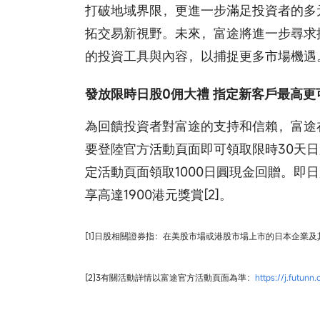
打破地域界限，更進一步滿足投資者的多
拓交易新視野。未來，富途將進一步尋求
的投資工具與內容，以捕捉更多市場機遇
發放限時日股0佣大禮 指定新客戶最高更可
為回饋投資者對富途的支持和信賴，富途
要登陸官方活動頁面即可領取限時30天
定活動頁面領取1000日圓現金回贈。即
享高達1900港元獎賞[2]。
[1]日股相關證券指：在美股市場或港股市場上市的日本企業及其
[2]3有關活動詳情以富途官方活動頁面為準：
https://j.futun