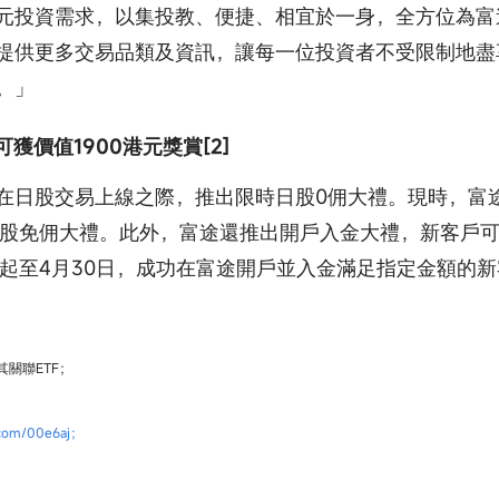
元投資需求，以集投教、便捷、相宜於一身，全方位為富
提供更多交易品類及資訊，讓每一位投資者不受限制地盡
。」
獲價值1900港元獎賞[2]
在日股交易上線之際，推出限時日股0佣大禮。現時，富
日股免佣大禮。此外，富途還推出開戶入金大禮，新客戶
日起至4月30日，成功在富途開戶並入金滿足指定金額的
關聯ETF；
n.com/00e6aj；