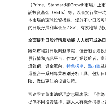
（Prime、Standard和Growth市場）
託投資基金（REITs）等，以低於行業平
本市場的環球投資機遇。鑑於不少日股每
的日股孖展利率低至2.8%，有效地幫助
全面提升日股行情及功能 人人都可成為
雖然市場對日股興趣漸濃，但普遍香港投
股行情和資訊平台。作為行業領航者，富
流報價、資金流向、
特色榜單
、
熱力圖
及
還整合一系列專業級別分析工具，包括日
險，做出更佳的投資決策。
富途證券董事總經理謝志堅表示：「作為
提供不同投資選擇，讓人人有機會捕捉財