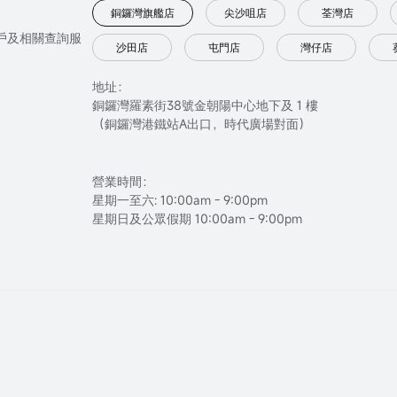
銅鑼灣旗艦店
尖沙咀店
荃灣店
只提供開戶及相關查詢服
沙田店
屯門店
灣仔店
地址：
銅鑼灣羅素街38號金朝陽中心地下及 1 樓
（銅鑼灣港鐵站A出口，時代廣場對面）
營業時間：
星期一至六: 10:00am - 9:00pm
星期日及公眾假期 10:00am - 9:00pm