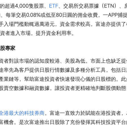
上市的超過4,000隻股票、
ETF
、交易所交易票據（ETN）、
均、每筆交易0.08%或低至80日圓的佣金收費，一APP捕
手入場門檻動輒過萬港元，資金需求較高，富途亦提供了
投資者進入市場，提升資金利用率。
日股專家
資者對該市場的認知度較港、美股為低，市面上也缺乏提
途率先為客戶提供日股行情數據及多種分析工具，包括日
產業鏈等，幫助富途投資者快速發現心儀的日股標的。此
股賣空數據和融資數據，讓投資者更精確地判斷股價動態
全港最大的科技券商
，富途一直致力於賦能在港投資者，
富機會。是次富途推出日股除了充份發揮其科技投資平台