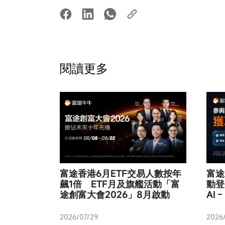
閱讀更多
富途香港6月ETF交易人數按年
富途
飆1倍 ETF月及旗艦活動「富
動登陸
途創富大會2026」8月啟動
AI
2026/07/29
2026