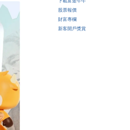
下載富途牛牛
股票報價
財富專欄
新客開戶獎賞