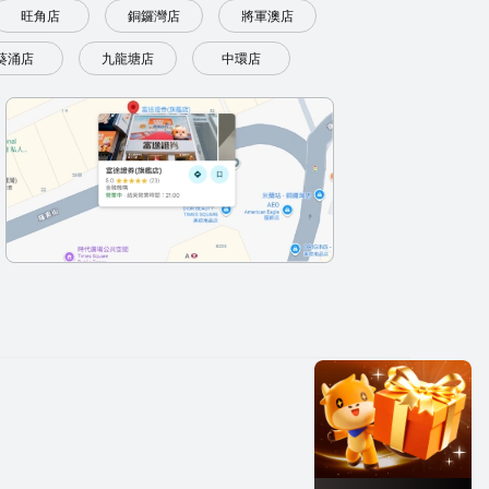
旺角店
銅鑼灣店
將軍澳店
葵涌店
九龍塘店
中環店