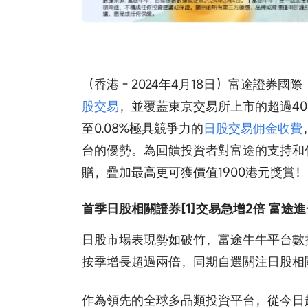
（香港 - 2024年4月18日）富途證
股交易
，並覆蓋東京交易所上市的超過40
至0.08%極具競爭力的
日股交易佣金收費
台的優勢。為回饋投資者對富途的支持和
贈，疊加最高更可獲價值1900港元獎賞！
首季日股相關證券[1]交易急增2倍 富途
日股市場表現勢如破竹，富途牛牛平台數
按季增長超過兩倍，同期自選關注日股相
作為領先的全球多品類投資平台，從今日