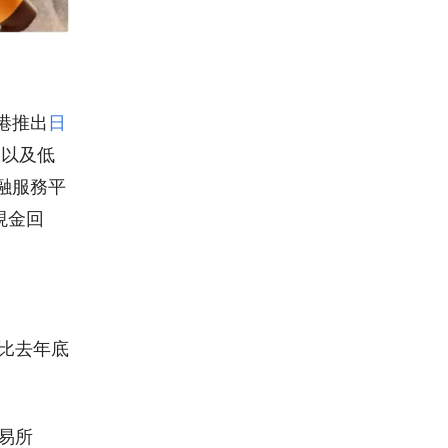
港推出
日
，以及低
融服務平
現金回
比去年底
易所