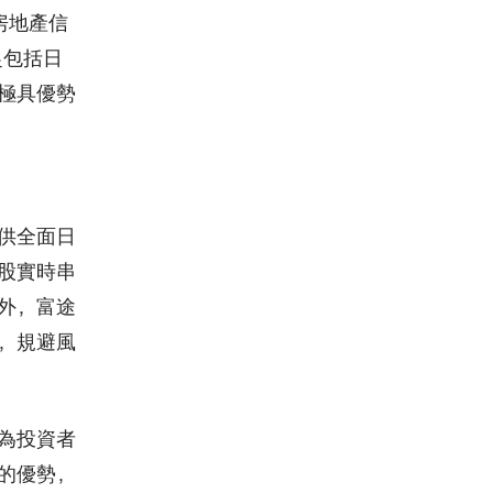
房地產信
捉包括日
極具優勢
供全面日
股實時串
外，富途
，規避風
為投資者
的優勢，