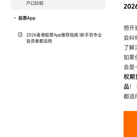
户口比较
20
股票App
想开
2026香港股票App推荐指南 |新手到专业
会纠
投资者都适用
了解
如果
会是
权期
品
！
都适