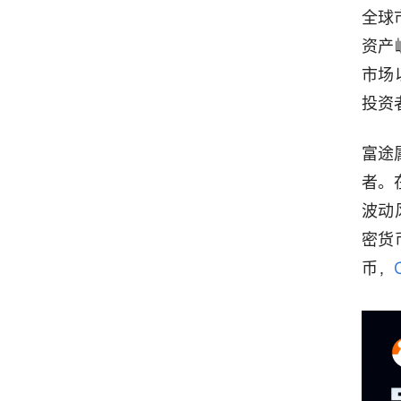
全球
资产
市场
投资
富途
者。
波动
密货
币，