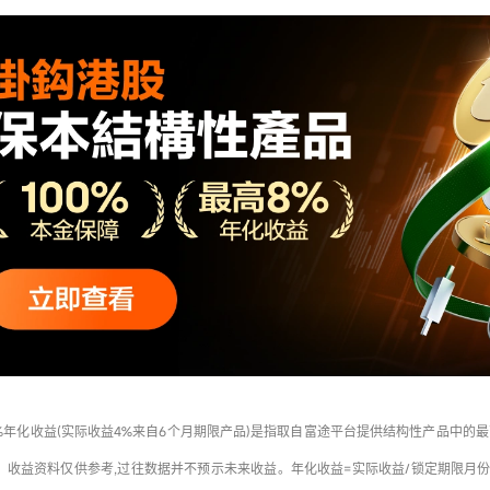
%年化收益(实际收益4%来自6个月期限产品)是指取自富途平台提供结构性产品中的最
日。收益资料仅供参考,过往数据并不预示未来收益。年化收益=实际收益/锁定期限月份