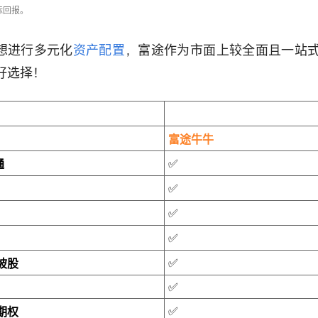
际回报。
想进行多元化
资产配置
，富途作为市面上较全面且一站
好选择！
富途牛牛
✅
通
✅
✅
✅
✅
坡股
✅
✅
期权