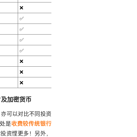
❌
❌
✅
❌
✅
✅
✅
✅
✅
✅
❌
❌
❌
❌
❌
✅
^及加密货币
，亦可以对比不同投资
处是
收费较传统银行
你投资悭更多！另外，