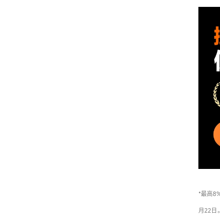
*最高8
月22