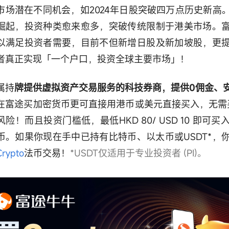
市场潜在不同机会，如2024年日股突破四万点历史新高
崛起，投资种类愈来愈多，突破传统限制于港美市场。
以满足投资者需要，目前不但新增日股及新加坡股，更
者真正实现「一个户口，投资全球主要市场」！
属持
牌提供虚拟资产交易服务的科技券商，提供0佣金、
在富途买加密货币更可直接用港币或美元直接买入，无需买
风险！而且投资门槛低，最低HKD 80/ USD 10 即可
币。如果你现在手中已持有比特币、以太币或USDT*，
Crypto
法币交易！
*USDT仅适用于专业投资者 (PI)。