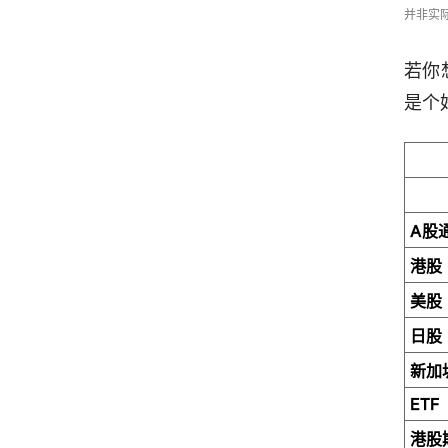
并非实
若你
是个
A股
港股
美股
日股
新加
ETF
港股