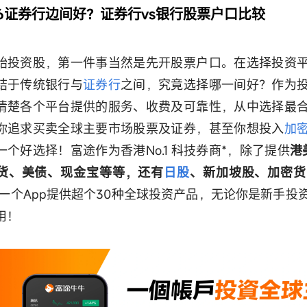
26证券行边间好？证券行vs银行股票户口比较
始投资股，第一件事当然是先开股票户口。在选择投资
结于传统银行与
证券行
之间，究竟选择哪一间好？作为
清楚各个平台提供的服务、收费及可靠性，从中选择最
你追求买卖全球主要市场股票及证券，甚至你想投入
加
一个好选择！富途作为香港No.1 科技券商*，除了提供
港
货、美债、现金宝等等，还有
日股
、新加坡股、加密货
 一个App提供超个30种全球投资产品，无论你是新手投
用！