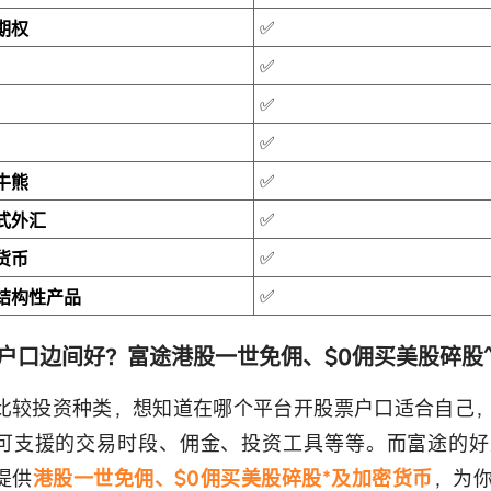
✅
期权
✅
✅
✅
✅
牛熊
✅
式外汇
✅
货币
✅
结构性产品
户口边间好？富途港股一世免佣、$0佣买美股碎股
比较投资种类，想知道在哪个平台开股票户口适合自己
可支援的交易时段、佣金、投资工具等等。而富途的好
提供
港股一世免佣、$0佣买美股碎股*及加密货币
，为