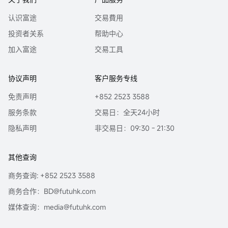
香港证监会牌照的中央编号已披露在报告首页的作者姓名旁。
认识富途
交易費用
本报告中的任何内容均不得解释为购买或出售证券的要约或邀请。任何决定购
投资者关系
帮助中心
买本研究报告中所提及的证券都应考虑到现有的公开信息，包括任何有关此类
证券的招股说明书等。
加入富途
交易工具
| 分析员保证 |
主要负责撰写本报告的分析员确认 (i) 本报告所表达的意见都准确地反映他/她
协议声明
客户服务专线
对本研究报告所评论的上市法团的个人观点; 及 (ii) 他/她过往，现在或将来，直
接或间接，所收取之报酬没有任何部份是与他/她在本报告所表达之特别推荐或
免责声明
+852 2523 3588
观点有关连的。
服务条款
交易日：全天24小时
分析员确认分析员本人及其有联系者均没有在研究报告发出前30 日内及在研究
隐私声明
非交易日：09:30 - 21:30
报告发出后3个营业日内交易报告内所述的上市法团及其相关证券。
| 利益披露声明 |
报告作者为香港证监会持牌人士，分析员本人或其有联系者并未担任本研究报
其他查询
告所评论的上市法团高级管理人员，也未持有其任何财务权益。
商务查询: +852 2523 3588
本报告中，富途证券并无持有该上市公司市值的1％或以上的任何财务权益，在
商务合作：BD@futuhk.com
过去12个月内与该公司并无投资银行关系。本公司员工均非该上市公司的雇
员。
媒体查询：media@futuhk.com
| 可用性 |