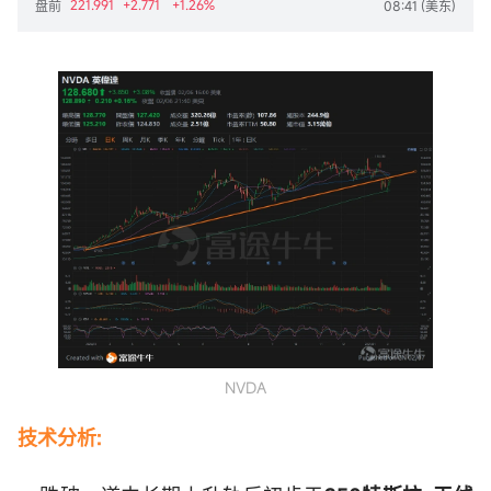
221.991
+2.771
+1.26%
盘前
08:41 (美东)
NVDA
技术分析: