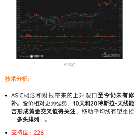
AVGO
技术分析:
ASIC概念和财报带来的上升裂口
至今仍未有修
补
。股价相对更为强势，
10天和20特斯拉-天线能
否形成黄金交叉值得关注
，移动平均线有望重拾
「
多头排列
」。
支持位﹕226