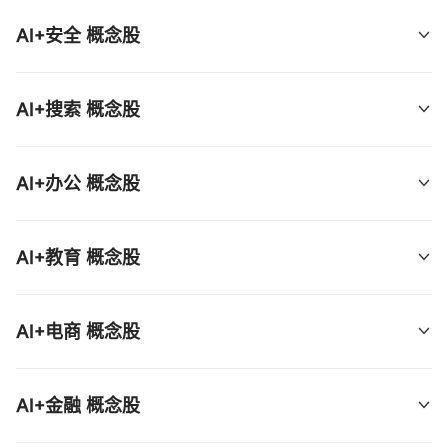
$Workday(WDAY.US)$
 、  
$赛富时(CRM.US)$
 、 
AI+大数据：  
$Snowflake(SNOW.US)$
 、 
AI+安全 概念股
$monday.com(MNDY.US)$
 、  
$SAP SE(SAP.US)$
$MongoDB(MDB.US)$
 、  
$Confluent(CFLT.US)$
、  
$C3.ai(AI.US)$
 、  
$ServiceNow(NOW.US)$
 、 
、  
$甲骨文(ORCL.US)$
 ；
AI+安全：  
$Palo Alto Networks(PANW.US)$
 、 
$HubSpot(HUBS.US)$
 、  
$Gitlab(GTLB.US)$
 ；
AI+搜索 概念股
$CrowdStrike(CRWD.US)$
 、  
$飞塔信息
(FTNT.US)$
 、  
$Datadog(DDOG.US)$
 、 
AI+搜索：  
$Elastic(ESTC.US)$
 ；
AI+办公 概念股
$Cloudflare(NET.US)$
 ；
AI+办公：  
$Freshworks(FRSH.US)$
 ；
AI+教育 概念股
AI+教育：  
$多邻国(DUOL.US)$
AI+电商 概念股
AI+电商：  
$Shopify(SHOP.US)$
 、  
$亚马逊
AI+金融 概念股
(AMZN.US)$
 ；