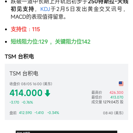
跌破一道中长期上升轨后初步于
250特斯拉-天线
初见支持
，
KDJ
于2月5日发出黄金交叉讯号，
MACD的表现值得留意。
支持位﹕115
短线阻力位:129 ，关键阻力位142
TSM 台积电
TSM 台积电
收盘价 08/05 16:00 (美东)
414.000
最高价
426.300
最低价
413.070
成交量
1279.04万
股
-3.170
-0.76%
412.590
-1.410
-0.34%
盘前
08:40 (美东)