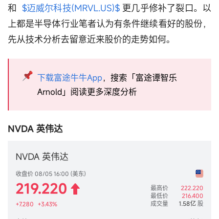
和
$迈威尔科技(MRVL.US)$
更几乎修补了裂口。以
上都是半导体行业笔者认为有条件继续看好的股份，
先从技术分析去留意近来股价的走势如何。
下载富途牛牛App
，搜索「富途谭智乐
Arnold」阅读更多深度分析
NVDA 英伟达
NVDA 英伟达
收盘价 08/05 16:00 (美东)
219.220
最高价
222.220
最低价
216.400
成交量
1.58亿
股
+7.280
+3.43%