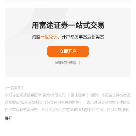
AI+广告： $Applovin (APP.US)$ 、  $Meta Platforms 
(META.US)$ 、  $谷歌-A (GOOGL.US)$ 、  $Twilio 
(TWLO.US)$ 、  $Klaviyo (KVYO.US)$ ；
用富途证券一站式交易
AI+企业服务：  $Zoom视频通讯 (ZM.US)$ 、$Palantir 
港股
一世免佣
，开户专属丰富迎新奖赏
(PLTR.US)$ 、$UiPath (PATH.US)$ 、$Workday 
(WDAY.US)$ 、$赛富时 (CRM.US)$ 、$monday.com 
立即开户
(MNDY.US)$ 、  $SAP SE (SAP.US)$ 、  $C3.ai (AI.US)$ 
、  $ServiceNow (NOW.US)$ 、  $HubSpot (HUBS.US)$ 
适用条款和细则
、 $Gitlab (GTLB.US)$ ；
AI+大数据：  $Snowflake (SNOW.US)$ 、  $MongoDB 
(MDB.US)$ 、  $Confluent (CFLT.US)$ 、  $甲骨文 
| 一般声明 |
(ORCL.US)$ ；
本报告由富途证券国际(香港)有限公司（“富途证券”）编制。本报告之持有者透
AI+安全：  $Palo Alto Networks (PANW.US)$ 、  
过接收及/或观看本报告（包含任何有关的附件），表示并保证其根据下述的条
件下有权获得本报告，并且同意受此中包含的限制条件所约束。任何没有遵循
$CrowdStrike (CRWD.US)$ 、  $飞塔信息 (FTNT.US)$ 、  
这些限制的情况可能构成违反有关法律。
展开
$Datadog (DDOG.US)$ 、  $Cloudflare (NET.US)$ ；
未经富途证券事先以书面同意，本报告及其中所载的资料不得以任何形式（i）
AI+搜索：  $Elastic (ESTC.US)$ ；
复制，复印或储存，或者（ii）直接或者间接分发或者转交予任何其它人作任何
AI+办公：  $Freshworks (FRSH.US)$ ；