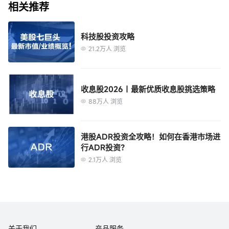
相关推荐
用途。富途证券对因使用本报告中包含的材料而导致的任何直接或间接损失概
AI+教育：  $多邻国 (DUOL.US)$
不负责。
AI+电商：  $Shopify (SHOP.US)$ 、  $亚马逊 
本报告内的资料来自富途证券在报告发行时相信为正确及可靠的来源，惟本报
科技股投资攻略
(AMZN.US)$ ；
告并非旨在包含投资者所需要的所有信息，并可能受送递延误，阻碍或拦截等
21.2万人 浏览
AI+金融：  $财捷 (INTU.US)$ 、  $Intapp (INTA.US)$ ；
因素所影响。富途证券不明示或暗示地保证或表示任何该等资料或意见的足够
性，准确性，完整性，可靠性或公平性。因此，富途证券及其关连公司（统称
AI+多媒体：  $Adobe (ADBE.US)$ 
“富途集团”）均不会就由于任何第三方在依赖本报告的内容时所作的行为而导
本报告之观点、推荐、建议和意见均不一定反映富途证券或其关连公司的立
AI+数据工程：  $Innodata (INOD.US)$ ；
收息股2026｜最新优质收息股挑选策略
致的任何类型的损失（包括但不限于任何直接的，间接的，随之而发生的损
场，亦可在没有提供通知的情况下随时更改，富途证券亦无责任提供任何有关
AI+语音：  $SoundHound AI (SOUN.US)$ ；
88万人 浏览
失）而负上任何责任。
资料或意见之更新。
AI+医疗：  $Tempus AI (TEM.US)$ 、  $Doximity 
本报告只为一般性提供数据之性质，旨在供富途证券之客户作一般阅览之用，
(DOCS.US)$ ；
而非考虑任何某特定收取者的特定投资目标，财务状况或任何特别需要。本报
港股ADR投资全攻略！如何在香港市场进
AI+社交：  $Reddit (RDDT.US)$ ；
告内的任何资料或意见均不构成或被视为富途集团的任何成员作出提议，建议
行ADR投资？
AI+网站：  $GoDaddy (GDDY.US)$ 
或征求购入或出售任何证券，有关投资或其它金融证券。本报告所提及之产品
2.1万人 浏览
未必适合所有投资者，阅览本报告的人士应在作出任何投资决策时须充分考虑
本报告提供给某接收人是基于该接收人被认为有能力独立评估投资风险并就投
相关因素并寻求专业建议。
资决策能行使独立判断。投资的独立判断是指，投资决策是投资者自身基于对
潜在投资的目标、需求、 机会、风险、市场因素及其他投资考虑而独立做出
的。
本报告由受香港证券和期货委员会监管的富途证券于香港提供。香港的投资者
若有任何关于富途证券研究报告的问题请直接联系富途证券。本报告作者所持
关于我们
产品服务