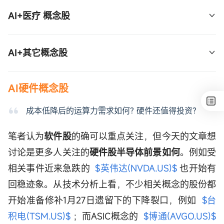
AI+金融：  
$财捷(INTU.US)$
 、  
$Intapp(INTA.US)$
AI+医疗 概念股
；
AI+医疗：  
$Tempus AI(TEM.US)$
AI+其它概念股
AI+多媒体：  
$Adobe(ADBE.US)$
 AI+数据工程： 
AI硬件概念股
$Innodata(INOD.US)$
 ；AI+语音：  
$SoundHound 
成本低降后的运算力需求如何? 硬件还值得投资?
AI(SOUN.US)$
 ； 、  
$Doximity(DOCS.US)$
 ；
AI+社交：  
$Reddit(RDDT.US)$
 ；AI+网站： 
笔者认为
软件股
的确可以重点关注，但今天的文章想
$GoDaddy(GDDY.US)$
讨论是更多人关注的
硬件股半导体前景如何
。例如受
相关事件近来急跌的
$英伟达(NVDA.US)$
也开始有
回稳迹象。从技术分析上看，不少相关概念的股份都
开始准备修补1月27日遗留下的下降裂口，例如
$台
积电(TSM.US)$
；而ASIC概念的
$博通(AVGO.US)$