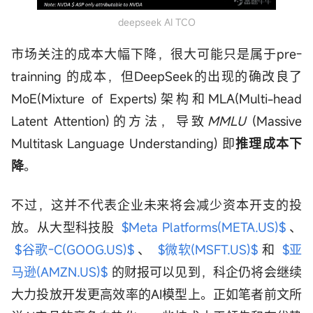
deepseek AI TCO
市场关注的成本大幅下降，很大可能只是属于pre-
trainning 的成本，但DeepSeek的出现的确改良了
MoE(Mixture of Experts)架构和MLA(Multi-head
Latent Attention)的方法，导致
MMLU
(Massive
Multitask Language Understanding) 即
推理成本下
降
。
不过，这并不代表企业未来将会减少资本开支的投
放。从大型科技股
$Meta Platforms(META.US)$
、
$谷歌-C(GOOG.US)$
、
$微软(MSFT.US)$
和
$亚
马逊(AMZN.US)$
的财报可以见到，科企仍将会继续
大力投放开发更高效率的AI模型上。正如笔者前文所