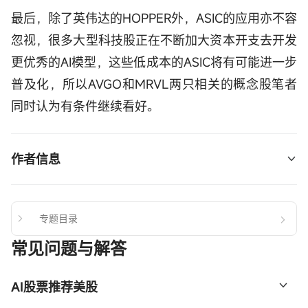
最后，除了英伟达的HOPPER外，ASIC的应用亦不容
忽视，很多大型科技股正在不断加大资本开支去开发
更优秀的AI模型，这些低成本的ASIC将有可能进一步
普及化，所以AVGO和MRVL两只相关的概念股笔者
同时认为有条件继续看好。
作者信息
富途证券首席分析师谭智乐
(笔者为证监会持牌人，其及其有联系者并无拥有建
专题目录
议股份发行人之财务权益)
常见问题与解答
AI股票推荐美股