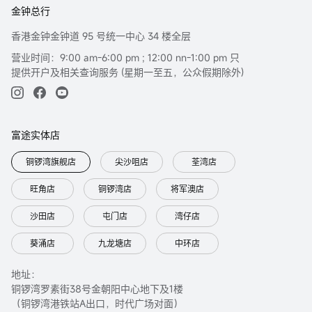
对部分的司法管辖区或国家而言，分发，发行或使用本报告会抵触当地法律，
金钟总行
法则，规定，或其它注册或发牌的规例。本报告不是旨在向该等司法管辖区或
国家的任何人或实体分发或由其使用。
香港金钟金钟道 95 号统一中心 34 楼全层
此处包含的信息是基于富途证券认为之准确的来源。富途证券（或其附属公司
营业时间：9:00 am-6:00 pm ; 12:00 nn-1:00 pm 只
或员工）可能在相关投资产品中拥有头寸及交易。 富途集团及/或相关人士对投
提供开户及相关查询服务 (星期一至五，公众假期除外)
资者因使用本报告或依赖其所载资讯而引起的一切可能损失，概不承担任何法
律责任。
有关不同产品风险的详细信息，请访问http://www.futuhk.com上的风险披露声
富途实体店
明。
本报告以中英文书写，两种文本具同等效力。若两种文本有矛盾之处，则应以
铜锣湾旗舰店
尖沙咀店
荃湾店
英文版本为准。
旺角店
铜锣湾店
将军澳店
沙田店
屯门店
湾仔店
葵涌店
九龙塘店
中环店
地址：
铜锣湾罗素街38号金朝阳中心地下及1楼
（铜锣湾港铁站A出口，时代广场对面）