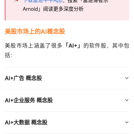
下载富途牛牛App
，搜索「富途谭智乐
Arnold」阅读更多深度分析
美股市场上的AI概念股
美股市场上涵盖了很多
「AI+」
的软件股，其中包
括：
AI+广告 概念股
AI+广告： 
$Applovin(APP.US)$
 、  
$Meta 
AI+企业服务 概念股
Platforms(META.US)$
 、  
$谷歌-A(GOOGL.US)$
、  
$Twilio(TWLO.US)$
 、  
$Klaviyo(KVYO.US)$
 ；
AI+企业服务：  
$Zoom视频通讯(ZM.US)$
 、 
AI+大数据 概念股
$Palantir(PLTR.US)$
 、  
$UiPath(PATH.US)$
 、 