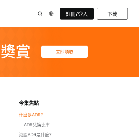
註冊/登入
下載
今集焦點
什麼是ADR？
ADR兌換比率
港股ADR是什麼?