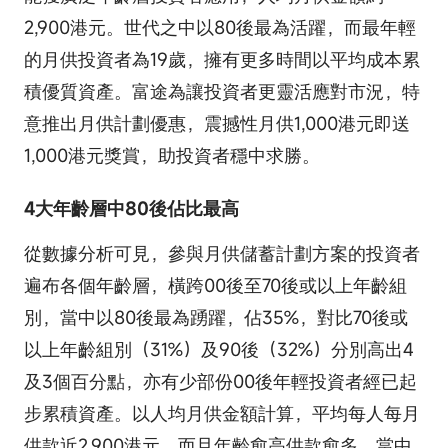
2,900港元。世代之中以80後最為活躍，而最年輕
的月供投資者為19歲，擁有更多時間以平均成本累
積優質資產。富途為讓投資者更靈活應對市況，特
意推出月供計劃優惠，震撼性月供1,000港元即送
1,000港元獎賞，助投資者穩中求勝。
4大年齡層中80後佔比最高
從數據分析可見，參與月供儲蓄計劃方案的投資者
遍布各個年齡層，橫跨00後至70後或以上年齡組
別，當中以80後最為踴躍，佔35%，對比70後或
以上年齡組別（31%）及90後（32%）分別高出4
及3個百分點，亦有少部份00後年輕投資者經已起
步累積資產。以人均月供金額計算，平均每人每月
供款近2,900港元，而且年齡愈高供款愈多，當中