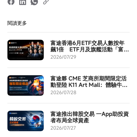
閱讀更多
富途香港6月ETF交易人數按年
飆1倍 ETF月及旗艦活動「富途
創富大會2026」8月啟動
2026/07/29
富途夥 CME 芝商所期間限定活
動登陸 K11 Art Mall：體驗牛牛
AI - 成就交易進化！
2026/07/28
富途推出韓股交易 一App助投資
者布局全球資產
2026/07/27