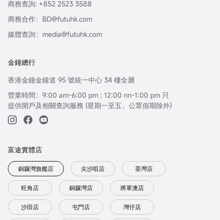
商務查詢: +852 2523 3588
商務合作：BD@futuhk.com
媒體查詢：media@futuhk.com
金鐘總行
香港金鐘金鐘道 95 號統一中心 34 樓全層
營業時間：9:00 am-6:00 pm ; 12:00 nn-1:00 pm 只
提供開戶及相關查詢服務 (星期一至五，公眾假期除外)
富途實體店
銅鑼灣旗艦店
尖沙咀店
荃灣店
旺角店
銅鑼灣店
將軍澳店
沙田店
屯門店
灣仔店