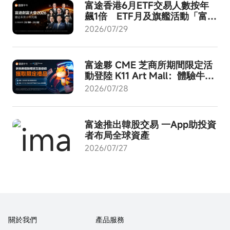
富途香港6月ETF交易人數按年
飆1倍 ETF月及旗艦活動「富途
創富大會2026」8月啟動
2026/07/29
富途夥 CME 芝商所期間限定活
動登陸 K11 Art Mall：體驗牛牛
AI - 成就交易進化！
2026/07/28
富途推出韓股交易 一App助投資
者布局全球資產
2026/07/27
關於我們
產品服務