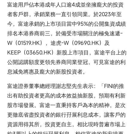
富途用戶佔本港成年人口逾4成並坐擁龐大的投資
者客戶群，承銷業務一直引領同業。於2023年至
今，富途承銷的上市項目當中95%的公開集資成績
排名本港券商前三，於備受市場關注的極兔速遞-
W（01519.HK），途虎-W（09690.HK）及
KEEP（03650.HK）新股上市項目，富途平台上的
公開認購額度更領先券商同業登冠，可見富途的利
息減免將惠及龐大的新股投資者。
富途證券董事總經理謝志堅先生表示：「FINI的推
出有助投資者更高的成本效益抽新股，預期有利新
股市場發展。富途一直秉持客戶為本的精神，是次
更徹底省盡投資者的銀行孖展利息成本，讓客戶的
資源用得其所，投資更自主，相比現時普遍市場上
約3厘以上的銀行孖展利息，相信富途的新安排更