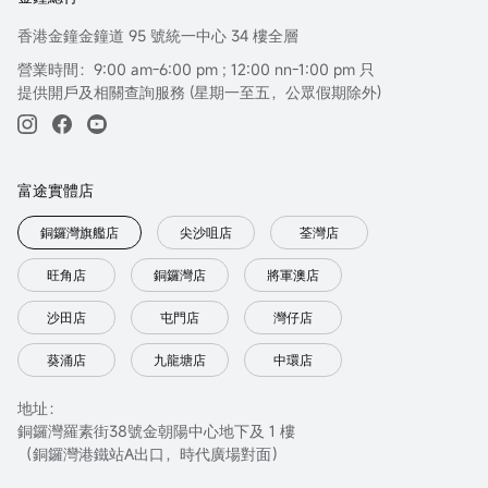
香港金鐘金鐘道 95 號統一中心 34 樓全層
營業時間：9:00 am-6:00 pm ; 12:00 nn-1:00 pm 只
提供開戶及相關查詢服務 (星期一至五，公眾假期除外)
富途實體店
銅鑼灣旗艦店
尖沙咀店
荃灣店
旺角店
銅鑼灣店
將軍澳店
沙田店
屯門店
灣仔店
葵涌店
九龍塘店
中環店
地址：
銅鑼灣羅素街38號金朝陽中心地下及 1 樓
（銅鑼灣港鐵站A出口，時代廣場對面）