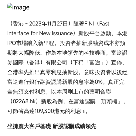
（香港 - 2023年11月27日）隨著FINI（Fast
Interface for New Issuance）新股平台啟動，本港
IPO市場踏入新里程，投資者抽新股融資成本亦預
期將大幅降低。作為本地領先的科技券商，富途證
券國際（香港）有限公司（下稱「富途」）宣佈，
全港率先推出真零利息抽新股，意味投資者以後經
富途進行銀行融資認購新股的息率為0%，真正完
全無須支付利息，以本周剛上市的藥明合聯
（02268.hk）新股為例，在富途認購「頂頭槌」，
可節省高達109,300港元的利息
。
[1]
坐擁龐大客戶基礎 新股認購成績領先