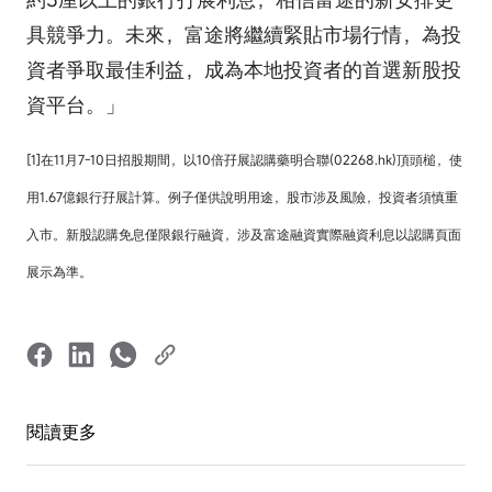
具競爭力。未來，富途將繼續緊貼市場行情，為投
資者爭取最佳利益，成為本地投資者的首選新股投
資平台。」
[1]在11月7-10日招股期間，以10倍孖展認購藥明合聯(02268.hk)頂頭槌，使
用1.67億銀行孖展計算。例子僅供說明用途，股市涉及風險，投資者須慎重
入市。新股認購免息僅限銀行融資，涉及富途融資實際融資利息以認購頁面
展示為準。
閱讀更多