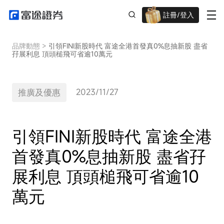
註冊/登入
迎新驚喜賞 股票/BTC等任你揀!
品牌動態
>
引領FINI新股時代 富途全港首發真0%息抽新股 盡省
孖展利息 頂頭槌飛可省逾10萬元
2023/11/27
推廣及優惠
引領FINI新股時代 富途全港
首發真0%息抽新股 盡省孖
展利息 頂頭槌飛可省逾10
萬元