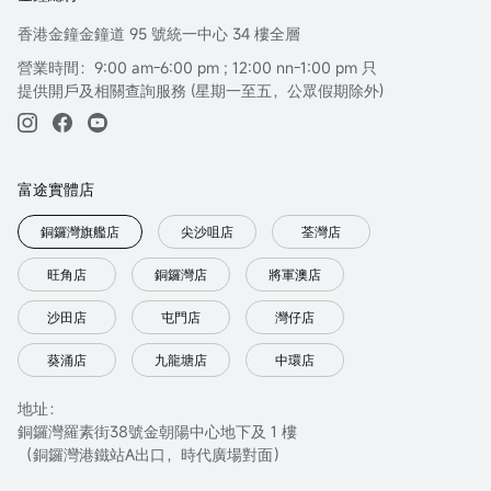
香港金鐘金鐘道 95 號統一中心 34 樓全層
營業時間：9:00 am-6:00 pm ; 12:00 nn-1:00 pm 只
提供開戶及相關查詢服務 (星期一至五，公眾假期除外)
富途實體店
銅鑼灣旗艦店
尖沙咀店
荃灣店
旺角店
銅鑼灣店
將軍澳店
沙田店
屯門店
灣仔店
葵涌店
九龍塘店
中環店
地址：
銅鑼灣羅素街38號金朝陽中心地下及 1 樓
（銅鑼灣港鐵站A出口，時代廣場對面）