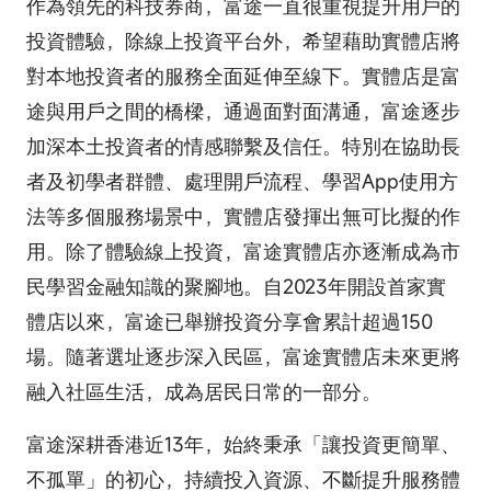
作為領先的科技券商，富途一直很重視提升用戶的
投資體驗，除線上投資平台外，希望藉助實體店將
對本地投資者的服務全面延伸至線下。實體店是富
途與用戶之間的橋樑，通過面對面溝通，富途逐步
加深本土投資者的情感聯繫及信任。特別在協助長
者及初學者群體、處理開戶流程、學習App使用方
法等多個服務場景中，實體店發揮出無可比擬的作
用。除了體驗線上投資，富途實體店亦逐漸成為市
民學習金融知識的聚腳地。自2023年開設首家實
體店以來，富途已舉辦投資分享會累計超過150
場。隨著選址逐步深入民區，富途實體店未來更將
融入社區生活，成為居民日常的一部分。
富途深耕香港近13年，始終秉承「讓投資更簡單、
不孤單」的初心，持續投入資源、不斷提升服務體