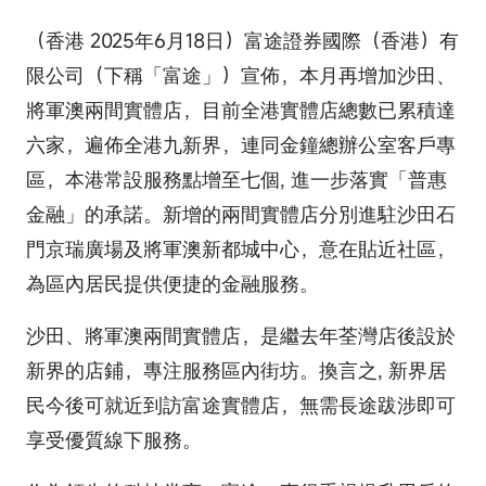
（香港 2025年6月18日）富途證券國際（香港）有
限公司（下稱「富途」）宣佈，本月再增加沙田、
將軍澳兩間實體店，目前全港實體店總數已累積達
六家，遍佈全港九新界，連同金鐘總辦公室客戶專
區，本港常設服務點增至七個, 進一步落實「普惠
金融」的承諾。新增的兩間實體店分別進駐沙田石
門京瑞廣場及將軍澳新都城中心，意在貼近社區，
為區內居民提供便捷的金融服務。
沙田、將軍澳兩間實體店，是繼去年荃灣店後設於
新界的店鋪，專注服務區內街坊。換言之, 新界居
民今後可就近到訪富途實體店，無需長途跋涉即可
享受優質線下服務。