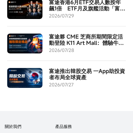
富途香港6月ETF交易人數按年
飆1倍 ETF月及旗艦活動「富途
創富大會2026」8月啟動
2026/07/29
富途夥 CME 芝商所期間限定活
動登陸 K11 Art Mall：體驗牛牛
AI - 成就交易進化！
2026/07/28
富途推出韓股交易 一App助投資
者布局全球資產
2026/07/27
關於我們
產品服務