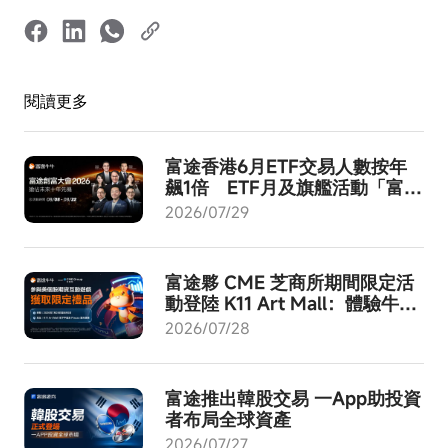
閱讀更多
富途香港6月ETF交易人數按年
飆1倍 ETF月及旗艦活動「富途
創富大會2026」8月啟動
2026/07/29
富途夥 CME 芝商所期間限定活
動登陸 K11 Art Mall：體驗牛牛
AI - 成就交易進化！
2026/07/28
富途推出韓股交易 一App助投資
者布局全球資產
2026/07/27