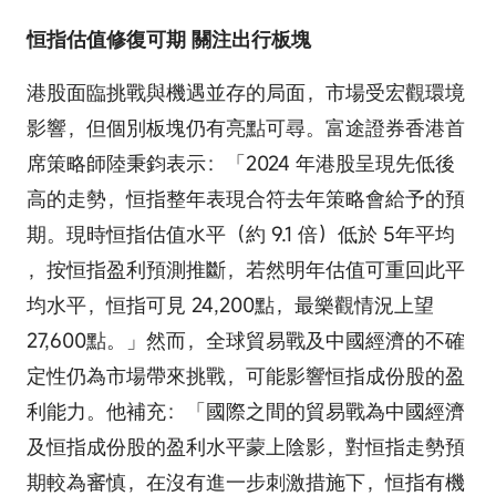
恒指估值修復可期 關注出行板塊
港股面臨挑戰與機遇並存的局面，市場受宏觀環境
影響，但個別板塊仍有亮點可尋。富途證券香港首
席策略師陸秉鈞表示：「2024 年港股呈現先低後
高的走勢，恒指整年表現合符去年策略會給予的預
期。現時恒指估值水平（約 9.1 倍）低於 5年平均
，按恒指盈利預測推斷，若然明年估值可重回此平
均水平，恒指可見 24,200點，最樂觀情況上望
27,600點。」然而，全球貿易戰及中國經濟的不確
定性仍為市場帶來挑戰，可能影響恒指成份股的盈
利能力。他補充：「國際之間的貿易戰為中國經濟
及恒指成份股的盈利水平蒙上陰影，對恒指走勢預
期較為審慎，在沒有進一步刺激措施下，恒指有機