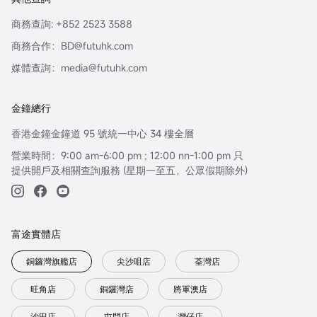
商務查詢: +852 2523 3588
商務合作：BD@futuhk.com
媒體查詢：media@futuhk.com
金鐘總行
香港金鐘金鐘道 95 號統一中心 34 樓全層
營業時間：9:00 am-6:00 pm ; 12:00 nn-1:00 pm 只
提供開戶及相關查詢服務 (星期一至五，公眾假期除外)
富途實體店
銅鑼灣旗艦店
尖沙咀店
荃灣店
旺角店
銅鑼灣店
將軍澳店
沙田店
屯門店
灣仔店