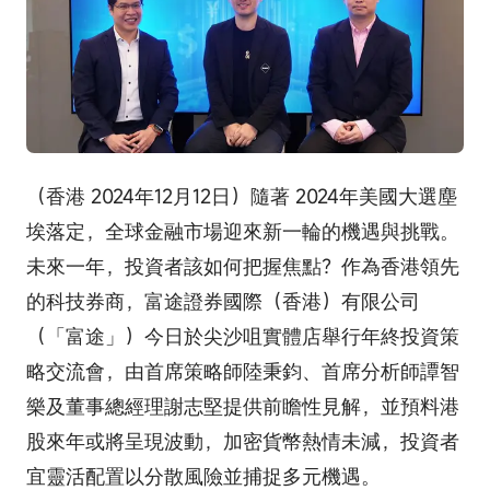
（香港 2024年12月12日）隨著 2024年美國大選塵
埃落定，全球金融市場迎來新一輪的機遇與挑戰。
未來一年，投資者該如何把握焦點？作為香港領先
的科技券商，富途證券國際（香港）有限公司
（「富途」）今日於尖沙咀實體店舉行年終投資策
略交流會，由首席策略師陸秉鈞、首席分析師譚智
樂及董事總經理謝志堅提供前瞻性見解，並預料港
股來年或將呈現波動，加密貨幣熱情未減，投資者
宜靈活配置以分散風險並捕捉多元機遇。