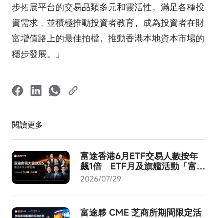
步拓展平台的交易品類多元和靈活性，滿足各種投
資需求﹐並積極推動投資者教育，成為投資者在財
富增值路上的最佳拍檔，推動香港本地資本市場的
穩步發展。」
閱讀更多
富途香港6月ETF交易人數按年
飆1倍 ETF月及旗艦活動「富途
創富大會2026」8月啟動
2026/07/29
富途夥 CME 芝商所期間限定活