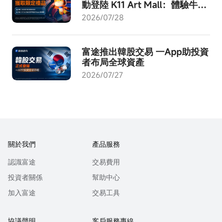
動登陸 K11 Art Mall：體驗牛牛
AI - 成就交易進化！
2026/07/28
富途推出韓股交易 一App助投資
者布局全球資產
2026/07/27
關於我們
產品服務
認識富途
交易費用
投資者關係
幫助中心
加入富途
交易工具
協議聲明
客戶服務專線