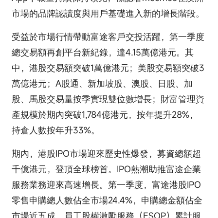
市場的品牌認讀度與用戶基礎進入新的增長階段。
受益於市場行情帶動富途客戶交投活躍，第一季度
總交易額再創平台新紀錄，達4.15萬億港元。其
中，港股交易額突破1萬億港元；美股交易額突破3
萬億港元；A股通、新加坡股、澳股、日股、加
股、馬股交易量按季實現雙位數增長；財富管理資
產規模於期內突破1,784億港元，按年提升28%，
持倉人數按年升33%。
期內，港股IPO市場迎來歷史性爆發，募資總額超
千億港元，登頂全球榜首。IPO熱潮助推富途企業
服務業務迎來高速增長。第一季度，富途港股IPO
零售申購總人數佔全市場24.4%，申購總金額佔全
市場近五成。員工股權激勵服務（ESOP）累計服