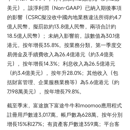
美元），該淨利潤（Non-GAAP）已納入期後事項
的影響（CSRC擬沒收中國內地業務違法所得約4.7
億人民幣，擬罰款約13.8億人民幣，兩項合計約
18.5億人民幣）；未納入影響前，該數值為30.1億
港元，按年增長35.8%。按業務分類，第一季度交
易佣金及手續費收入為26.4億港元（約3.4億美
元），按年增長14.3%；利息收入為26.5億港元
（約3.4億美元），按年升28.0%；其他收入（包
括財富管理、企業服務業務等）為5.6億港元（約
7,198萬美元），按年增長79.8%。
截至季末，富途旗下富途牛牛和moomoo應用程式
註冊用戶數達3,017萬，帳戶數為628萬，按年分別
增長15%和27%；有資產客戶數達359萬；平台客