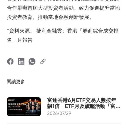
合作舉辦首屆大型投資者活動，致力促進提升當地
投資者教育，推動當地金融創新發展。
*資料來源： 捷利金融雲：香港「券商綜合成交排
名」月報告
閱讀更多
富途香港6月ETF交易人數按年
飆1倍 ETF月及旗艦活動「富途
創富大會2026」8月啟動
2026/07/29