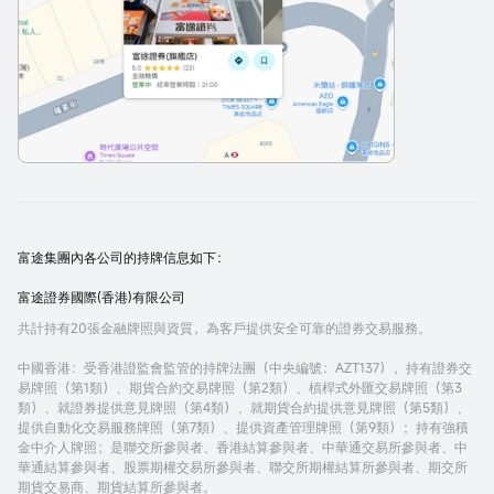
富途集團內各公司的持牌信息如下：
富途證券國際(香港)有限公司
共計持有20張金融牌照與資質，為客戶提供安全可靠的證券交易服務。
中國香港
：受香港證監會監管的持牌法團（中央編號：AZT137），持有證券交
易牌照（第1類）、期貨合約交易牌照（第2類）、槓桿式外匯交易牌照（第3
類）、就證券提供意見牌照（第4類）、就期貨合約提供意見牌照（第5類）、
提供自動化交易服務牌照（第7類）、提供資產管理牌照（第9類）；持有強積
金中介人牌照；是聯交所參與者、香港結算參與者、中華通交易所參與者、中
華通結算參與者、股票期權交易所參與者、聯交所期權結算所參與者、期交所
期貨交易商、期貨結算所參與者。