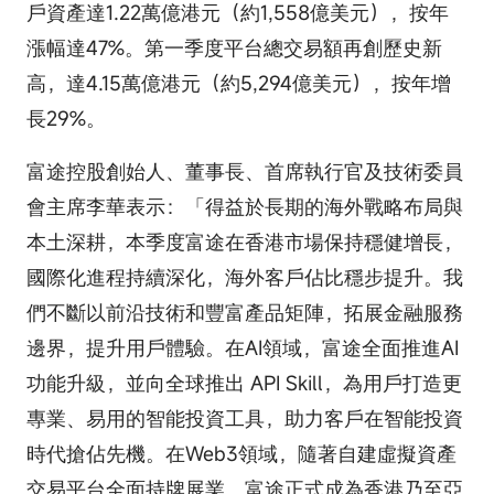
戶資產達1.22萬億港元（約1,558億美元），按年
漲幅達47%。第一季度平台總交易額再創歷史新
高，達4.15萬億港元（約5,294億美元），按年增
長29%。
富途控股創始人、董事長、首席執行官及技術委員
會主席李華表示：「得益於長期的海外戰略布局與
本土深耕，本季度富途在香港市場保持穩健增長，
國際化進程持續深化，海外客戶佔比穩步提升。我
們不斷以前沿技術和豐富產品矩陣，拓展金融服務
邊界，提升用戶體驗。在AI領域，富途全面推進AI
功能升級，並向全球推出 API Skill，為用戶打造更
專業、易用的智能投資工具，助力客戶在智能投資
時代搶佔先機。在Web3領域，隨著自建虛擬資產
交易平台全面持牌展業，富途正式成為香港乃至亞