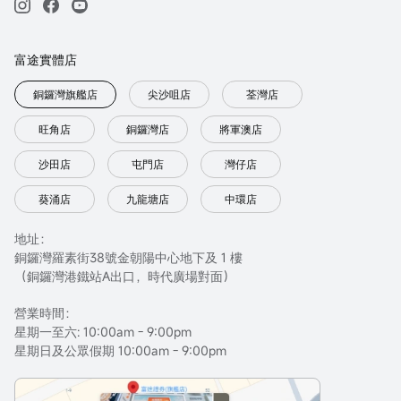
富途實體店
銅鑼灣旗艦店
尖沙咀店
荃灣店
旺角店
銅鑼灣店
將軍澳店
沙田店
屯門店
灣仔店
葵涌店
九龍塘店
中環店
地址：
銅鑼灣羅素街38號金朝陽中心地下及 1 樓
（銅鑼灣港鐵站A出口，時代廣場對面）
營業時間：
星期一至六: 10:00am - 9:00pm
星期日及公眾假期 10:00am - 9:00pm