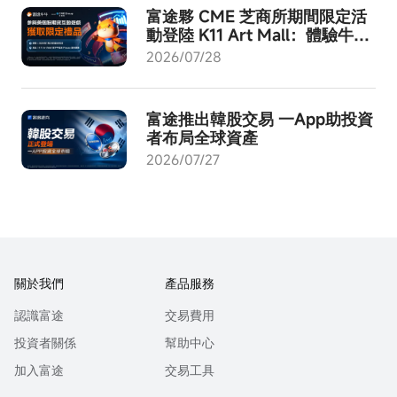
富途夥 CME 芝商所期間限定活
動登陸 K11 Art Mall：體驗牛牛
AI - 成就交易進化！
2026/07/28
富途推出韓股交易 一App助投資
者布局全球資產
2026/07/27
關於我們
產品服務
認識富途
交易費用
投資者關係
幫助中心
加入富途
交易工具