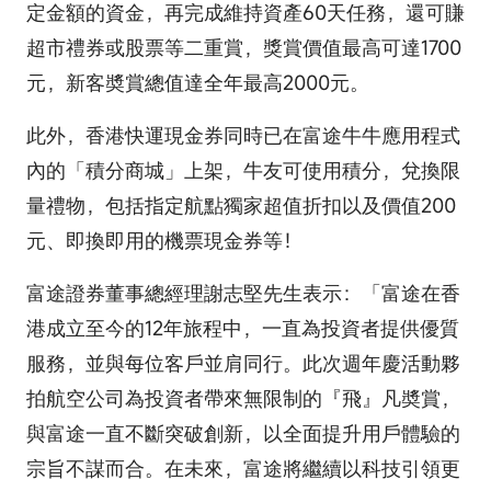
定金額的資金，再完成維持資產60天任務，還可賺
超市禮券或股票等二重賞，獎賞價值最高可達1700
元，新客奬賞總值達全年最高2000元。
此外，香港快運現金券同時已在富途牛牛應用程式
內的「積分商城」上架，牛友可使用積分，兌換限
量禮物，包括指定航點獨家超值折扣以及價值200
元、即換即用的機票現金券等！
富途證券董事總經理謝志堅先生表示：「富途在香
港成立至今的12年旅程中，一直為投資者提供優質
服務，並與每位客戶並肩同行。此次週年慶活動夥
拍航空公司為投資者帶來無限制的『飛』凡奬賞，
與富途一直不斷突破創新，以全面提升用戶體驗的
宗旨不謀而合。在未來，富途將繼續以科技引領更