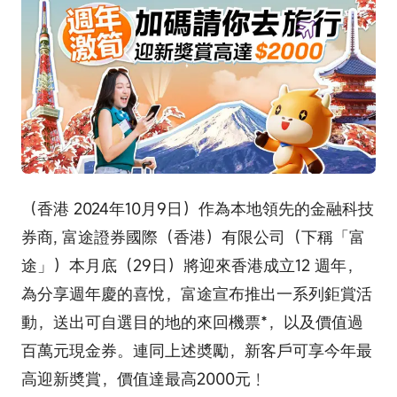
（香港 2024年10月9日）作為本地領先的金融科技
券商, 富途證券國際（香港）有限公司（下稱「富
途」）本月底（29日）將迎來香港成立12 週年，
為分享週年慶的喜悅，富途宣布推出一系列鉅賞活
動，送出可自選目的地的來回機票*，以及價值過
百萬元現金券。連同上述奬勵，新客戶可享今年最
高迎新奬賞，價值達最高2000元﹗