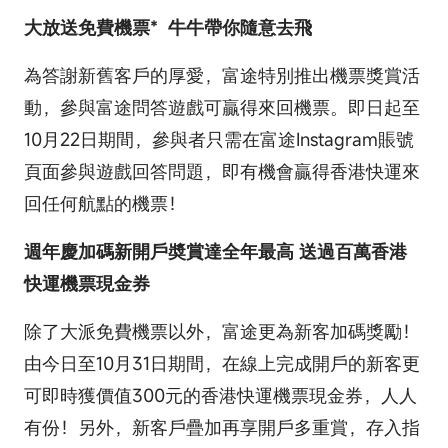
大放送免費機票* 牛牛帶你隨意去飛
為答謝新舊客戶的厚愛，富途特別推出機票獎賞活
動，參與富途問答遊戲可贏得來回機票。即日起至
10月22日期間，參與者只需在富途Instagram賬號
頁面參與遊戲回答問題，即有機會贏得香港快運來
回任何航點的機票！
週年慶加碼新開戶奬賞達全年最高 送過百萬香港
快運機票現金券
除了大派免費機票以外，富途更為新客加碼獎勵！
由今日至10月31日期間，在線上完成開戶的新客更
可即時獲價值300元的香港快運機票現金券，人人
有份！另外，新客戶疊加再享開戶多重賞，存入指