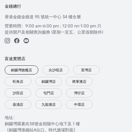
金鐘總行
香港金鐘金鐘道 95 號統一中心 34 樓全層
營業時間：9:00 am-6:00 pm ; 12:00 nn-1:00 pm 只
提供開戶及相關查詢服務 (星期一至五，公眾假期除外)
富途實體店
銅鑼灣旗艦店
尖沙咀店
荃灣店
旺角店
銅鑼灣店
將軍澳店
沙田店
屯門店
灣仔店
葵涌店
九龍塘店
中環店
地址：
銅鑼灣羅素街38號金朝陽中心地下及 1 樓
（銅鑼灣港鐵站A出口，時代廣場對面）