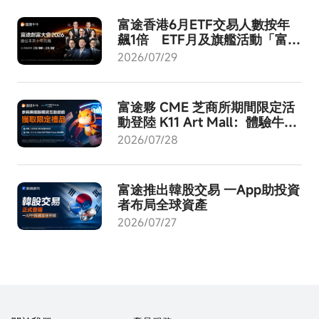
富途香港6月ETF交易人數按年
飆1倍 ETF月及旗艦活動「富途
創富大會2026」8月啟動
2026/07/29
富途夥 CME 芝商所期間限定活
動登陸 K11 Art Mall：體驗牛牛
AI - 成就交易進化！
2026/07/28
富途推出韓股交易 一App助投資
者布局全球資產
2026/07/27